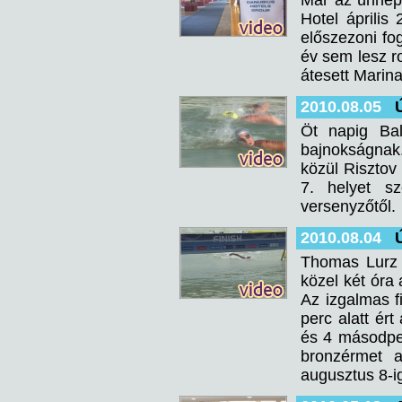
Már az ünnepi
Hotel április
előszezoni fo
év sem lesz ro
átesett Marina
2010.08.05
Öt napig Bal
bajnokságnak.
közül Risztov
7. helyet s
versenyzőtől.
2010.08.04
Thomas Lurz 
közel két óra 
Az izgalmas 
perc alatt ér
és 4 másodper
bronzérmet a
augusztus 8-i