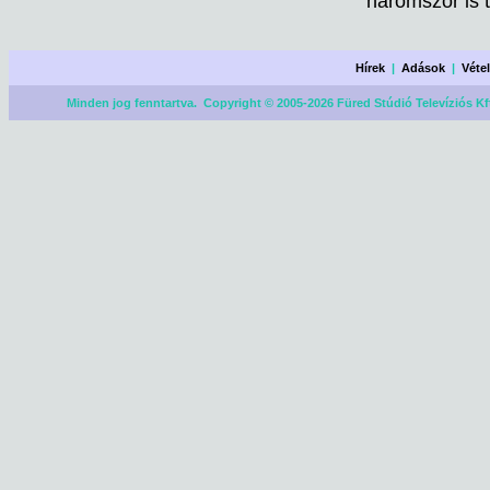
háromszor is te
Hírek
|
Adások
|
Véte
Minden jog fenntartva. Copyright © 2005-2026 Füred Stúdió Televíziós Kf