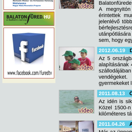
Balatonfürede
A megnyitón 
érintettek mu
jelenlévő töb
bérfejlesztés
utánpótlására
sem, hogy eg
2012.06.19
Az 5 országb
alapításának 
szállodájáb
vendégeket.
gyermekeket l
2011.08.13
Az idén is si
Közel 1500-n 
kilóméteres tá
2011.04.26
A