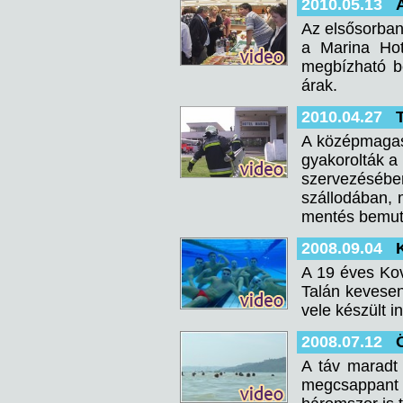
2010.05.13
Az elsősorban 
a Marina Hot
megbízható b
árak.
2010.04.27
A középmagas 
gyakorolták a
szervezéséb
szállodában, 
mentés bemut
2008.09.04
A 19 éves Kov
Talán kevesen
vele készült in
2008.07.12
A táv maradt
megcsappant