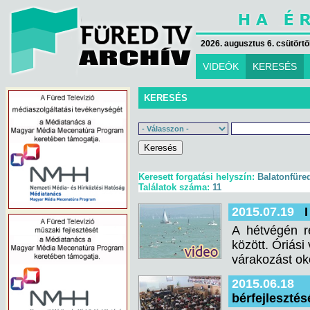
2026. augusztus 6. csütörtök
VIDEÓK
KERESÉS
KERESÉS
Keresett forgatási helyszín:
Balatonfüred
Találatok száma:
11
2015.07.19
A hétvégén r
között. Óriási
várakozást ok
2015.06.18
bérfejlesztés