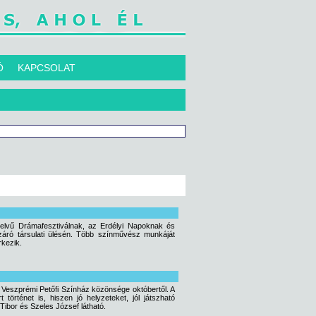
Ó
KAPCSOLAT
yelvű Drámafesztiválnak, az Erdélyi Napoknak és
záró társulati ülésén. Több színművész munkáját
rkezik.
 Veszprémi Petőfi Színház közönsége októbertől. A
rténet is, hiszen jó helyzeteket, jól játszható
Tibor és Szeles József látható.