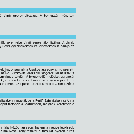
 című operett-előadást. A bemutatón készített
 föld gyermeke című zenés álomjátékot. A darab
y Péter gyermekeknek és felnőtteknek is ajánlja az
dvelő közönségnek a Csókos asszony című operett,
 műve. Zerkovitz örökzöld slágerei: Mi muzsikus
z omnibusz tetején. A felcsendülő melódiák garanciát
lok, a szerelem és a humor szárnyán repítsék az
adra. Most az operettrészletek mellett a rendezővel
adásaként mutatták be a Petőfi Színházban az Anna
napot tartottak a teátrumban, melynek keretében a
um falai között játsszon, hanem a megye legkisebb
színművész irányításával a társulat nyáron híres