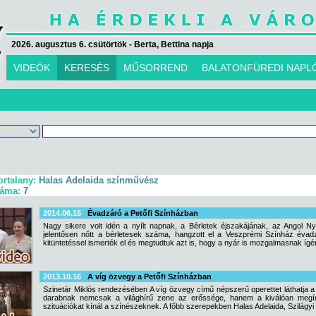
2026. augusztus 6. csütörtök - Berta, Bettina napja
VIDEÓK
KERESÉS
MŰSORREND
BALATONFÜREDI NAPL
ortalany:
Halas Adelaida színművész
záma:
7
2014.06.15
Évadzáró a Petőfi Színházban
Nagy sikere volt idén a nyílt napnak, a Bérletek éjszakájának, az Angol N
jelentősen nőtt a bérletesek száma, hangzott el a Veszprémi Színház évad
kitüntetéssel ismerték el és megtudtuk azt is, hogy a nyár is mozgalmasnak ígé
2013.10.16
A víg özvegy a Petőfi Színházban
Szinetár Miklós rendezésében A víg özvegy című népszerű operettet láthatja a
darabnak nemcsak a világhírű zene az erőssége, hanem a kiválóan megírt tö
szituációkat kínál a színészeknek. A főbb szerepekben Halas Adelaida, Szilágyi 