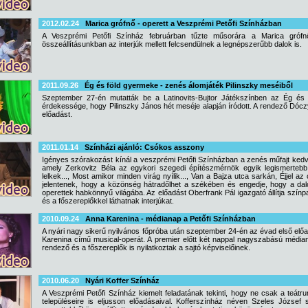
2012.02.24
Marica grófnő - operett a Veszprémi Petőfi Színházban
A Veszprémi Petőfi Színház februárban tűzte műsorára a Marica grófnő
összeállításunkban az interjúk mellett felcsendülnek a legnépszerűbb dalok is.
2011.09.26
Ég és föld gyermeke - zenés álomjáték Pilinszky meséiből
Szeptember 27-én mutatták be a Latinovits-Bujtor Játékszínben az Ég és
érdekessége, hogy Pilinszky János hét meséje alapján íródott. A rendező Dócz
előadást.
2011.01.14
Színházi ajánló: Csókos asszony
Igényes szórakozást kínál a veszprémi Petőfi Színházban a zenés műfajt ke
amely Zerkovitz Béla az egykori szegedi építészmérnök egyik legismertebb
lelkek..., Most amikor minden virág nyílik..., Van a Bajza utca sarkán, Éjjel a
jelentenek, hogy a közönség hátradőlhet a székében és engedje, hogy a da
operettek habkönnyű világába. Az előadást Oberfrank Pál igazgató állítja színp
és a főszereplőkkel láthatnak interjúkat.
2010.09.24
Anna Karenina - médianap a Petőfi Színházban
A nyári nagy sikerű nyilvános főpróba után szeptember 24-én az évad első elő
Karenina című musical-operát. A premier előtt két nappal nagyszabású média
rendező és a főszereplők is nyilatkoztak a sajtó képviselőinek.
2010.06.20
Nyári Koffer Színház
A Veszprémi Petőfi Színház kiemelt feladatának tekinti, hogy ne csak a teátr
településeire is eljusson előadásaival. Kofferszínház néven Szeles József 