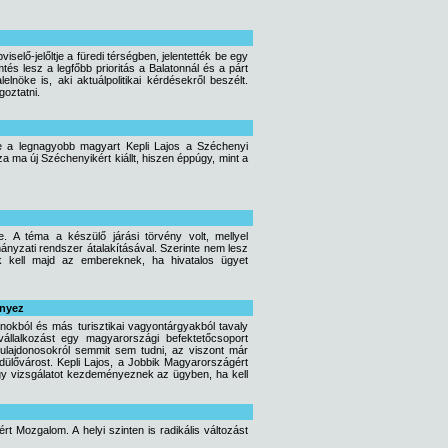
lő-jelőltje a füredi térségben, jelentették be egy
és lesz a legfőbb prioritás a Balatonnál és a párt
lnöke is, aki aktuálpolitikai kérdésekről beszélt.
goztatni.
te a legnagyobb magyart Kepli Lajos a Széchenyi
 ma új Széchenyikért kiállt, hiszen éppúgy, mint a
e. A téma a készülő járási törvény volt, mellyel
ányzati rendszer átalakításával. Szerinte nem lesz
k kell majd az embereknek, ha hivatalos ügyet
ényez
anokból és más turisztikai vagyontárgyakból tavaly
ű vállalkozást egy magyarországi befektetőcsoport
 tulajdonosokról semmit sem tudni, az viszont már
dülővárost. Kepli Lajos, a Jobbik Magyarországért
hogy vizsgálatot kezdeményeznek az ügyben, ha kell
rt Mozgalom. A helyi szinten is radikális változást