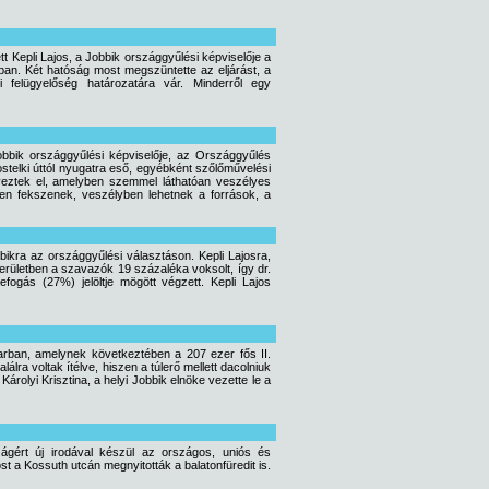
tt Kepli Lajos, a Jobbik országgyűlési képviselője a
latban. Két hatóság most megszüntette az eljárást, a
 felügyelőség határozatára vár. Minderről egy
 Jobbik országgyűlési képviselője, az Országgyűlés
stelki úttól nyugatra eső, egyébként szőlőművelési
elyeztek el, amelyben szemmel láthatóan veszélyes
ten fekszenek, veszélyben lehetnek a források, a
ikra az országgyűlési választáson. Kepli Lajosra,
erületben a szavazók 19 százaléka voksolt, így dr.
ogás (27%) jelöltje mögött végzett. Kepli Lajos
ban, amelynek következtében a 207 ezer fős II.
lra voltak ítélve, hiszen a túlerő mellett dacolniuk
Károlyi Krisztina, a helyi Jobbik elnöke vezette le a
ágért új irodával készül az országos, uniós és
 a Kossuth utcán megnyitották a balatonfüredit is.