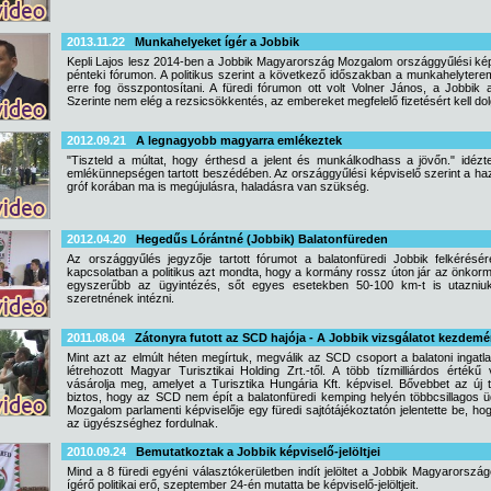
2013.11.22
Munkahelyeket ígér a Jobbik
Kepli Lajos lesz 2014-ben a Jobbik Magyarország Mozgalom országgyűlési képvise
pénteki fórumon. A politikus szerint a következő időszakban a munkahelyteremt
erre fog összpontosítani. A füredi fórumon ott volt Volner János, a Jobbik ale
Szerinte nem elég a rezsicsökkentés, az embereket megfelelő fizetésért kell dol
2012.09.21
A legnagyobb magyarra emlékeztek
"Tiszteld a múltat, hogy érthesd a jelent és munkálkodhass a jövőn." idéz
emlékünnepségen tartott beszédében. Az országgyűlési képviselő szerint a haza
gróf korában ma is megújulásra, haladásra van szükség.
2012.04.20
Hegedűs Lórántné (Jobbik) Balatonfüreden
Az országgyűlés jegyzője tartott fórumot a balatonfüredi Jobbik felkérésér
kapcsolatban a politikus azt mondta, hogy a kormány rossz úton jár az önkorm
egyszerűbb az ügyintézés, sőt egyes esetekben 50-100 km-t is utazniu
szeretnének intézni.
2011.08.04
Zátonyra futott az SCD hajója - A Jobbik vizsgálatot kezdem
Mint azt az elmúlt héten megírtuk, megválik az SCD csoport a balatoni ingatl
létrehozott Magyar Turisztikai Holding Zrt.-től. A több tízmilliárdos érték
vásárolja meg, amelyet a Turisztika Hungária Kft. képvisel. Bővebbet az új
biztos, hogy az SCD nem épít a balatonfüredi kemping helyén többcsillagos ü
Mozgalom parlamenti képviselője egy füredi sajtótájékoztatón jelentette be, 
az ügyészséghez fordulnak.
2010.09.24
Bemutatkoztak a Jobbik képviselő-jelöltjei
Mind a 8 füredi egyéni választókerületben indít jelöltet a Jobbik Magyarországé
ígérő politikai erő, szeptember 24-én mutatta be képviselő-jelöltjeit.