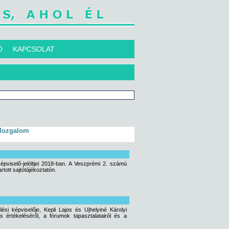
Ó
KAPCSOLAT
 Mozgalom
épviselő-jelöltjei 2018-ban. A Veszprémi 2. számú
rtott sajtótájékoztatón.
si képviselője, Kepli Lajos és Ujhelyiné Károlyi
s értékeléséről, a fórumok tapasztalatairól és a