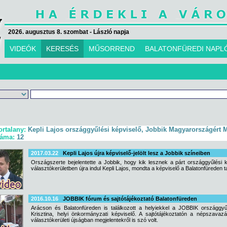
2026. augusztus 8. szombat - László napja
VIDEÓK
KERESÉS
MŰSORREND
BALATONFÜREDI NAPL
ortalany:
Kepli Lajos országgyűlési képviselő, Jobbik Magyarországért
záma:
12
2017.03.22
Kepli Lajos újra képviselő-jelölt lesz a Jobbik színeiben
Országszerte bejelentette a Jobbik, hogy kik lesznek a párt országgyűlési k
választókerületben újra indul Kepli Lajos, mondta a képviselő a Balatonfüreden ta
2016.10.16
JOBBIK fórum és sajtótájékoztató Balatonfüreden
Arácson és Balatonfüreden is találkozott a helyiekkel a JOBBIK országgyűlé
Krisztina, helyi önkormányzati képviselő. A sajtótájékoztatón a népszavazá
választókerületi újságban megjelentekről is szó volt.