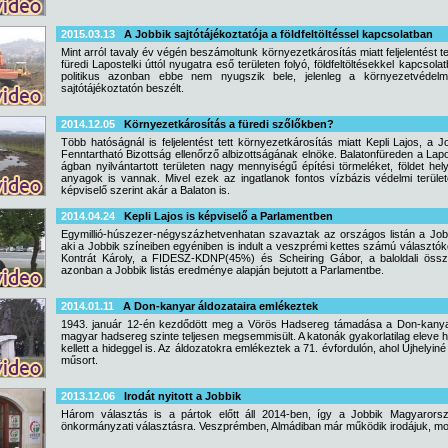
2015.03.13
A Jobbik sajtótájékoztatója a földfeltöltéssel kapcsolatban
Mint arról tavaly év végén beszámoltunk környezetkárosítás miatt feljelentést te
füredi Lapostelki úttól nyugatra eső területen folyó, földfeltöltésekkel kapcso
politikus azonban ebbe nem nyugszik bele, jelenleg a környezetvédelmi
sajtótájékoztatón beszélt.
2014.12.05
Környezetkárosítás a füredi szőlőkben?
Több hatóságnál is feljelentést tett környezetkárosítás miatt Kepli Lajos, a
Fenntartható Bizottság ellenőrző albizottságának elnöke. Balatonfüreden a Lapo
ágban nyilvántartott területen nagy mennyiségű építési törmeléket, földet h
anyagok is vannak. Mivel ezek az ingatlanok fontos vízbázis védelmi terüle
képviselő szerint akár a Balaton is.
2014.04.24
Kepli Lajos is képviselő a Parlamentben
Egymillió-húszezer-négyszázhetvenhatan szavaztak az országos listán a Jobb
aki a Jobbik színeiben egyéniben is indult a veszprémi kettes számú választók
Kontrát Károly, a FIDESZ-KDNP(45%) és Scheiring Gábor, a baloldali összef
azonban a Jobbik listás eredménye alapján bejutott a Parlamentbe.
2014.01.11
A Don-kanyar áldozataira emlékeztek
1943. január 12-én kezdődött meg a Vörös Hadsereg támadása a Don-kanyar
magyar hadsereg szinte teljesen megsemmisült. A katonák gyakorlatilag eleve halá
kellett a hideggel is. Az áldozatokra emlékeztek a 71. évfordulón, ahol Újhelyiné 
műsort.
2013.12.06
Irodát nyitott a Jobbik
Három választás is a pártok előtt áll 2014-ben, így a Jobbik Magyarorsz
önkormányzati választásra. Veszprémben, Almádiban már működik irodájuk, most