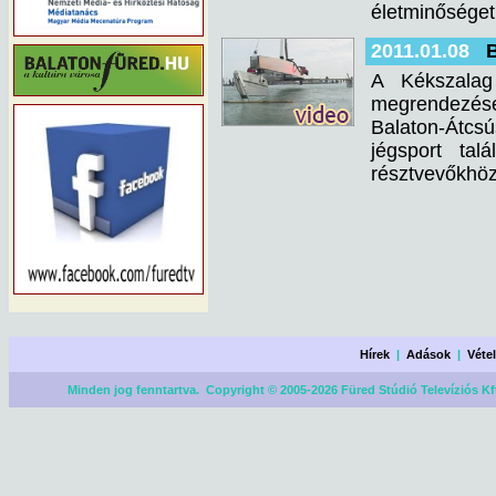
életminőséget 
2011.01.08
B
A Kékszalag 
megrendezését
Balaton-Átcsú
jégsport ta
résztvevőkhöz
Hírek
|
Adások
|
Véte
Minden jog fenntartva. Copyright © 2005-2026 Füred Stúdió Televíziós Kf