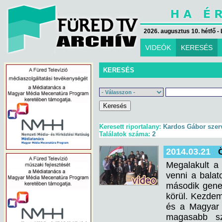
2026. augusztus 10. hétfő - 
VIDEÓK
KERESÉS
KERESÉS
Keresett riportalany:
Kardos Gábor szer
Találatok száma:
2
2014.03.21
Megalakult a 
venni a balat
második gener
körül. Kezdem
és a Magyar 
magasabb sz