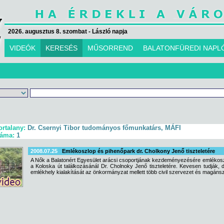
2026. augusztus 8. szombat - László napja
VIDEÓK
KERESÉS
MŰSORREND
BALATONFÜREDI NAPL
ortalany:
Dr. Csernyi Tibor tudományos főmunkatárs, MÁFI
záma:
1
2008.07.25
Emlékoszlop és pihenőpark dr. Cholkony Jenő tiszteletére
A Nők a Balatonért Egyesület arácsi csoportjának kezdeményezésére emlékoszlo
a Koloska út találkozásánál Dr. Cholnoky Jenő tiszteletére. Kevesen tudják
emlékhely kialakítását az önkormányzat mellett több civil szervezet és magáns