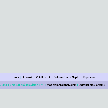
Hírek
|
Adások
|
Vételkörzet
|
Balatonfüredi Napló
|
Kapcsolat
-2026 Füred Stúdió Televíziós Kft. |
Moderálási alapelveink
|
Adatkezelési elveink
|