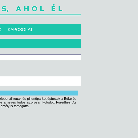
Ó
KAPCSOLAT
pot állítottak és pihenőparkot építettek a Béke és
, de a neves tudós szorosan kötődött Füredhez. Az
zemély is támogatta.