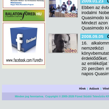
2009.01.23
Ebben az évb
irodalmi Nobe
Quasimodo kiá
Mindezt azon a
Quasimodo Köl
2008.09.05
16. alkalom
nemzetközi
könyvbemutat
érdeklődőket.
az emlékdíjat 
20 percben m
napos Quasim
Hírek
|
Adások
|
Véte
Minden jog fenntartva. Copyright © 2005-2026 Füred Stúdió Televíziós Kf