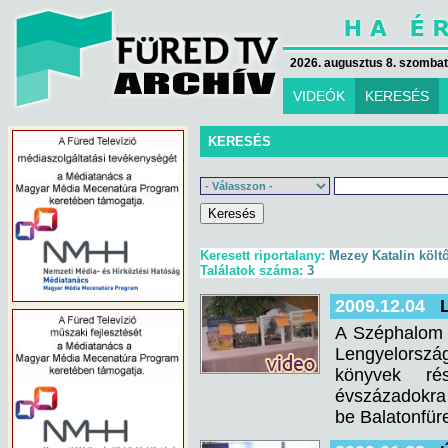
2026. augusztus 8. szombat 
VIDEÓK
KERESÉS
KERESÉS
Keresett riportalany:
Mezey Katalin költ
Találatok száma:
3
2009.12.04
A Széphalom 
Lengyelorszá
könyvek rés
évszázadokra 
be Balatonfür