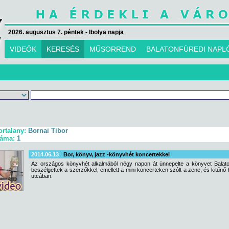
2026. augusztus 7. péntek - Ibolya napja
VIDEÓK
KERESÉS
MŰSORREND
BALATONFÜREDI NAPL
ortalany:
Bornai Tibor
záma:
1
2014.06.13
Bor, könyv, jazz -könyvhét koncertekkel
Az országos könyvhét alkalmából négy napon át ünnepelte a könyvet Balato
beszélgettek a szerzőkkel, emellett a mini koncerteken szólt a zene, és kitűnő bo
utcában.