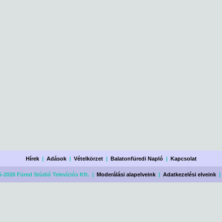
Hírek
|
Adások
|
Vételkörzet
|
Balatonfüredi Napló
|
Kapcsolat
-2026 Füred Stúdió Televíziós Kft. |
Moderálási alapelveink
|
Adatkezelési elveink
|