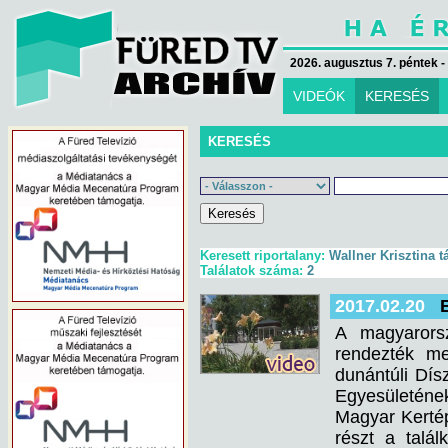
2026. augusztus 7. péntek -
VIDEÓK
KERESÉS
KERESÉS
Keresett riportalany:
Wallner Krisztina tá
Találatok száma:
2
2017.02.20
A magyarorsz
rendezték me
dunántúli Dís
Egyesületéne
Magyar Kertép
részt a talá