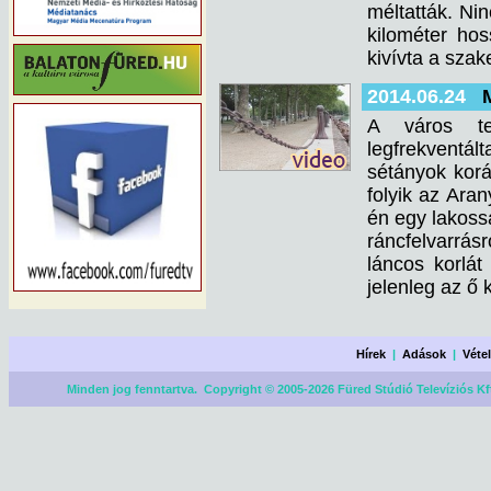
méltatták. Ni
kilométer hos
kivívta a sza
2014.06.24
A város ter
legfrekventá
sétányok korá
folyik az Aran
én egy lakoss
ráncfelvarrásr
láncos korlá
jelenleg az ő
Hírek
|
Adások
|
Véte
Minden jog fenntartva. Copyright © 2005-2026 Füred Stúdió Televíziós Kf