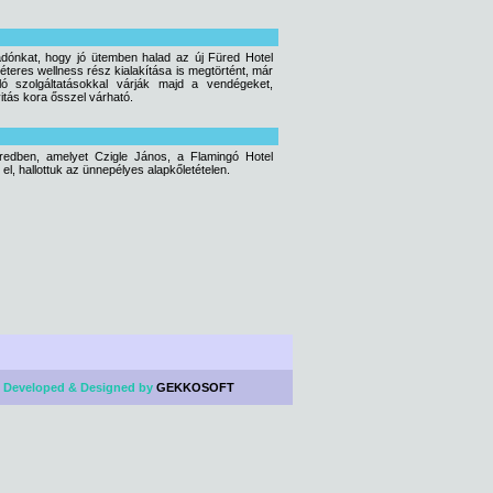
radónkat, hogy jó ütemben halad az új Füred Hotel
éteres wellness rész kialakítása is megtörtént, már
ó szolgáltatásokkal várják majd a vendégeket,
itás kora ősszel várható.
 Füredben, amelyet Czigle János, a Flamingó Hotel
el, hallottuk az ünnepélyes alapkőletételen.
 Developed & Designed by
GEKKOSOFT