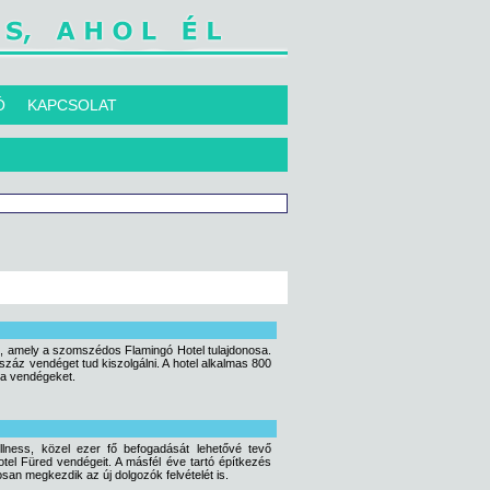
Ó
KAPCSOLAT
lád, amely a szomszédos Flamingó Hotel tulajdonosa.
száz vendéget tud kiszolgálni. A hotel alkalmas 800
 a vendégeket.
llness, közel ezer fő befogadását lehetővé tevő
tel Füred vendégeit. A másfél éve tartó építkezés
san megkezdik az új dolgozók felvételét is.