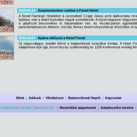
2015.04.14
Szeptemberben nyithat a Füred Hotel
A füredi Flamingó Hoteleket is üzemeltető Czigle János arról tájékoztatta hí
építése, már a belső burkolást végzik a kivitelezők. A közel négyezer négyzetm
a gépészet beszerelése is folyamatban van. Az északi-parton egyedüláll
panorámateraszos étterem, vízi bár, fitnesz terem kényezteti az érkezőket. A ny
2014.10.07
Nyárra elkészül a Hotel Füred
Új négycsillagos hotellel bővül a balatonfüredi turisztikai kínálat. A Hotel
tulajdonosa épít újjá, közel ötszáz szállóvendég és 1200 konferencia vendég fér 
Hírek
|
Adások
|
Vételkörzet
|
Balatonfüredi Napló
|
Kapcsolat
-2026 Füred Stúdió Televíziós Kft. |
Moderálási alapelveink
|
Adatkezelési elveink
|