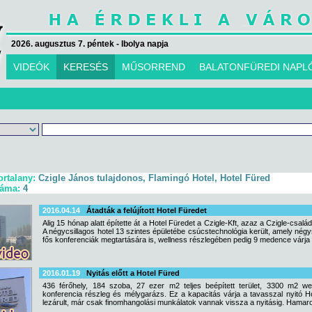
2026. augusztus 7. péntek - Ibolya napja
VIDEÓK
KERESÉS
MŰSORREND
BALATONFÜREDI NAPL
ortalany:
Czigle János tulajdonos, Flamingó Hotel, Hotel Füred
záma:
4
2016.04.14
Átadták a felújított Hotel Füredet
Alig 15 hónap alatt építette át a Hotel Füredet a Czigle-Kft, azaz a Czigle-csa
A négycsillagos hotel 13 szintes épületébe csúcstechnológia került, amely négy
fős konferenciák megtartására is, wellness részlegében pedig 9 medence várja
2016.01.19
Nyitás előtt a Hotel Füred
436 férőhely, 184 szoba, 27 ezer m2 teljes beépített terület, 3300 m2 we
konferencia részleg és mélygarázs. Ez a kapacitás várja a tavasszal nyitó Ho
lezárult, már csak finomhangolási munkálatok vannak vissza a nyitásig. Hamaro