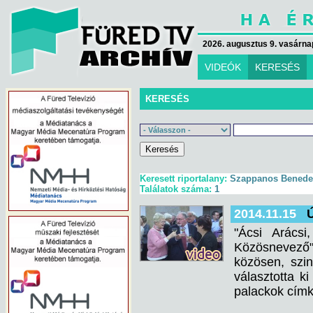
2026. augusztus 9. vasárna
VIDEÓK
KERESÉS
KERESÉS
Keresett riportalany:
Szappanos Benedek
Találatok száma:
1
2014.11.15
"Ácsi Arács
Közösnevező"
közösen, szin
választotta k
palackok címké