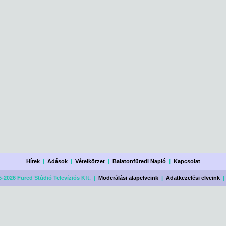
Hírek
|
Adások
|
Vételkörzet
|
Balatonfüredi Napló
|
Kapcsolat
-2026 Füred Stúdió Televíziós Kft. |
Moderálási alapelveink
|
Adatkezelési elveink
|