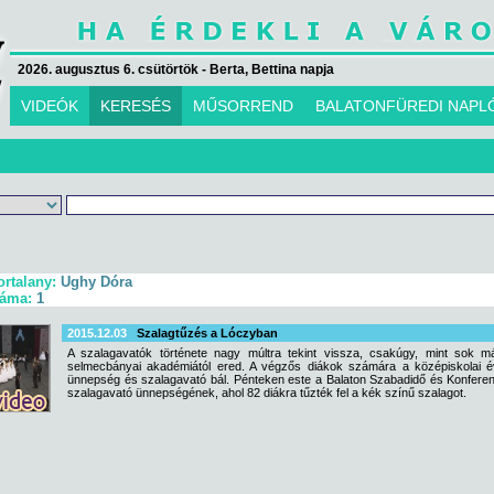
2026. augusztus 6. csütörtök - Berta, Bettina napja
VIDEÓK
KERESÉS
MŰSORREND
BALATONFÜREDI NAPL
ortalany:
Ughy Dóra
záma:
1
2015.12.03
Szalagtűzés a Lóczyban
A szalagavatók története nagy múltra tekint vissza, csakúgy, mint sok m
selmecbányai akadémiától ered. A végzős diákok számára a középiskolai é
ünnepség és szalagavató bál. Pénteken este a Balaton Szabadidő és Konferen
szalagavató ünnepségének, ahol 82 diákra tűzték fel a kék színű szalagot.