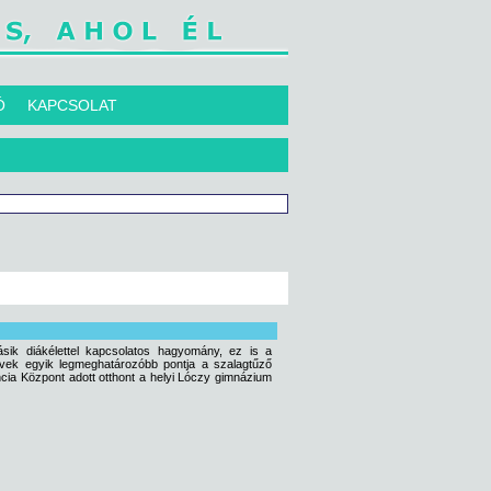
Ó
KAPCSOLAT
ásik diákélettel kapcsolatos hagyomány, ez is a
vek egyik legmeghatározóbb pontja a szalagtűző
cia Központ adott otthont a helyi Lóczy gimnázium