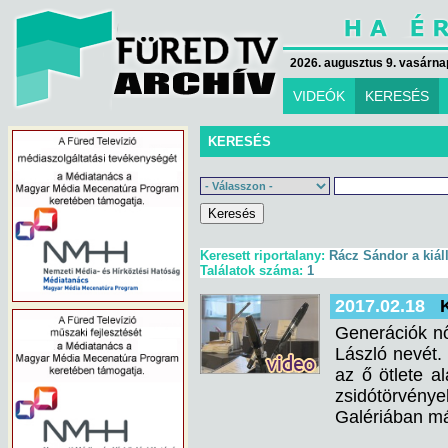
2026. augusztus 9. vasárna
VIDEÓK
KERESÉS
KERESÉS
Keresett riportalany:
Rácz Sándor a kiáll
Találatok száma:
1
2017.02.18
Generációk nőn
László nevét.
az ő ötlete 
zsidótörvények
Galériában már