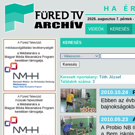
2026. augusztus 7. péntek -
VIDEÓK
KERESÉS
KERESÉS
Keresett riportalany:
Tóth József
Találatok száma:
3
2010.10.24
Ebben az évbe
bajnokságokba
2010.05.23
A Probio NB I
a Bem iskola 