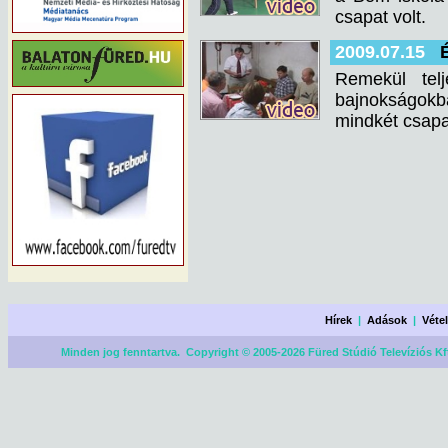
csapat volt.
2009.07.15
Remekül telj
bajnokságokba
mindkét csapa
Hírek
|
Adások
|
Véte
Minden jog fenntartva. Copyright © 2005-2026 Füred Stúdió Televíziós Kf