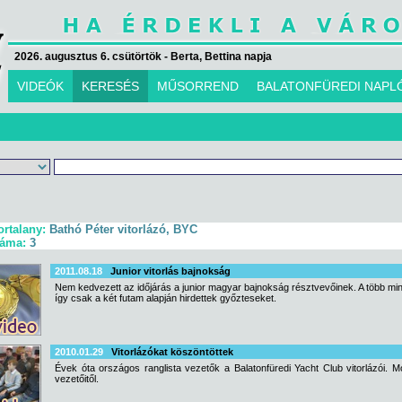
2026. augusztus 6. csütörtök - Berta, Bettina napja
VIDEÓK
KERESÉS
MŰSORREND
BALATONFÜREDI NAPL
ortalany:
Bathó Péter vitorlázó, BYC
záma:
3
2011.08.18
Junior vitorlás bajnokság
Nem kedvezett az időjárás a junior magyar bajnokság résztvevőinek. A több mint 
így csak a két futam alapján hirdettek győzteseket.
2010.01.29
Vitorlázókat köszöntöttek
Évek óta országos ranglista vezetők a Balatonfüredi Yacht Club vitorlázói. M
vezetőitől.