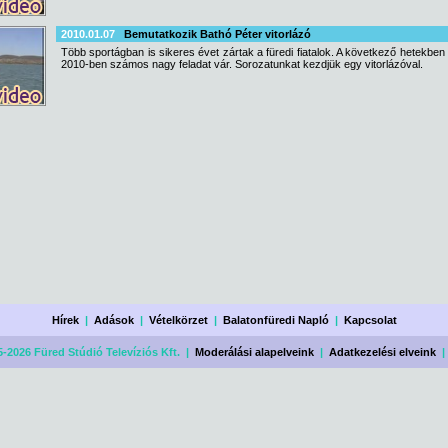
2010.01.07
Bemutatkozik Bathó Péter vitorlázó
Több sportágban is sikeres évet zártak a füredi fiatalok. A következő hetekben
2010-ben számos nagy feladat vár. Sorozatunkat kezdjük egy vitorlázóval.
Hírek
|
Adások
|
Vételkörzet
|
Balatonfüredi Napló
|
Kapcsolat
-2026 Füred Stúdió Televíziós Kft. |
Moderálási alapelveink
|
Adatkezelési elveink
|