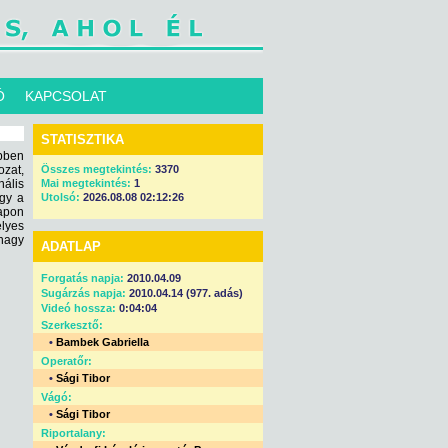
Ó
KAPCSOLAT
STATISZTIKA
ebben
ozat,
Összes megtekintés:
3370
ális
Mai megtekintés:
1
ogy a
Utolsó:
2026.08.08 02:12:26
apon
lyes
nagy
ADATLAP
Forgatás napja:
2010.04.09
Sugárzás napja:
2010.04.14 (977. adás)
Videó hossza:
0:04:04
Szerkesztő:
•
Bambek Gabriella
Operatőr:
•
Sági Tibor
Vágó:
•
Sági Tibor
Riportalany: