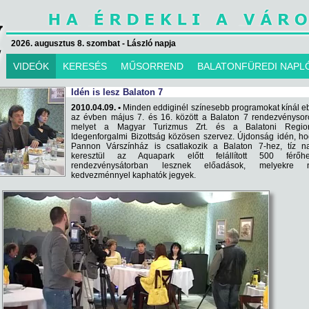
2026. augusztus 8. szombat - László napja
VIDEÓK
KERESÉS
MŰSORREND
BALATONFÜREDI NAPL
Idén is lesz Balaton 7
2010.04.09. •
Minden eddiginél színesebb programokat kínál 
az évben május 7. és 16. között a Balaton 7 rendezvénysor
melyet a Magyar Turizmus Zrt. és a Balatoni Region
Idegenforgalmi Bizottság közösen szervez. Újdonság idén, h
Pannon Várszínház is csatlakozik a Balaton 7-hez, tíz n
keresztül az Aquapark előtt felállított 500 férőhe
rendezvénysátorban lesznek előadások, melyekre 
kedvezménnyel kaphatók jegyek.