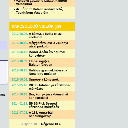
•
Vándorfi László igazgató, Pannon
Várszínház
•
dr. Lőrincz Katalin irodavezető,
Tourinform Veszprém
KAPCSOLÓDÓ VIDEÓK (38)
2017.06.09.
A kémia, a fizika és az
irodalom
2016.10.10.
Mélygarázs lesz a Zákonyi
utcai parkoló
2016.06.10.
Bodor Ádám író a füredi
könyvhéten
2015.10.09.
Elnöki ügy(ek)
Balatonfüreden
2015.06.15.
Halálos gyermekbaleset a
Noszlopy utcában
2015.06.06.
Ünnepe a könyvnek
2015.05.10.
BKSE-Tatabánya kézilabda-
mérkőzés
2014.06.13.
Bor, könyv, jazz -könyvhét
kra.
koncertekkel
2014.01.29.
BKSE-Pick Szeged
kézilabda-mérkőzés
2013.07.08.
A 188. Anna-bál
beharangozója
< Újabb 10 |
Régebbi 10 >