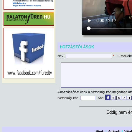
HOZZÁSZÓLÁSOK
Név:
*
E-mail cí
A hozzászólást csak a biztonsági kód megadása után
9
Biztonsági kód:
Kód:
6
8
7
1
Eddig nem ér
Hírek
|
Adások
|
Véte