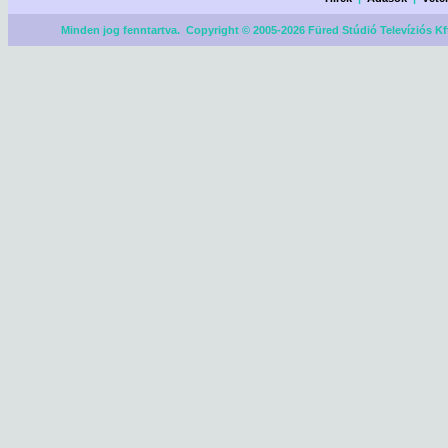
Minden jog fenntartva. Copyright © 2005-2026 Füred Stúdió Televíziós Kf