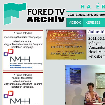
2026. augusztus 6. csütörtök
VIDEÓK
KERESÉS
Júliustó
2011.06.1
igényes,
Várszínhá
Hotel Men
két ősbem