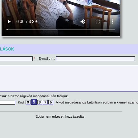
ÓLÁSOK
*
E-mail cím:
csak a biztonsági kód megadása után tároljuk.
5
Kód:
9
8
7
5
A kód megadásához kattintson sorban a kiemelt számo
Eddig nem érkezett hozzászólás.