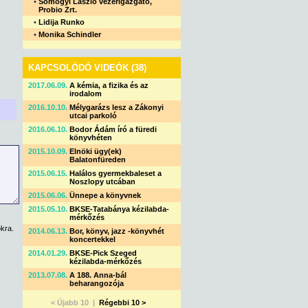
•
Somogyi László vezérigazgató,
Probio Zrt.
•
Lidija Runko
•
Monika Schindler
KAPCSOLÓDÓ VIDEÓK (38)
2017.06.09.
A kémia, a fizika és az
irodalom
2016.10.10.
Mélygarázs lesz a Zákonyi
utcai parkoló
2016.06.10.
Bodor Ádám író a füredi
könyvhéten
2015.10.09.
Elnöki ügy(ek)
Balatonfüreden
2015.06.15.
Halálos gyermekbaleset a
Noszlopy utcában
2015.06.06.
Ünnepe a könyvnek
2015.05.10.
BKSE-Tatabánya kézilabda-
mérkőzés
kra.
2014.06.13.
Bor, könyv, jazz -könyvhét
koncertekkel
2014.01.29.
BKSE-Pick Szeged
kézilabda-mérkőzés
2013.07.08.
A 188. Anna-bál
beharangozója
< Újabb 10 |
Régebbi 10 >