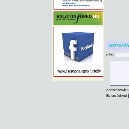
HOZZÁSZ
Név:
A hozzászólást 
Biztonsági kód: