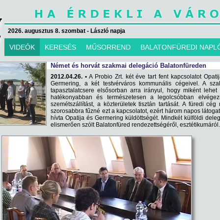
2026. augusztus 8. szombat - László napja
VIDEÓK
KERESÉS
MŰSORREND
BALATONFÜREDI NAPL
Német és horvát szakmai delegáció Balatonfüreden
2012.04.26. •
A Probio Zrt. két éve tart fent kapcsolatot Opati
Germering, a két testvérváros kommunális cégeivel. A sza
tapasztalatcsere elsősorban arra irányul, hogy miként lehe
hatékonyabban és természetesen a legolcsóbban elvégez
szemétszállítást, a közterületek tisztán tartását. A füredi cég
szorosabbra fűzné ezt a kapcsolatot, ezért három napos látoga
hívta Opatija és Germering küldöttségét. Mindkét külföldi dele
elismerően szólt Balatonfüred rendezettségéről, esztétikumáról.