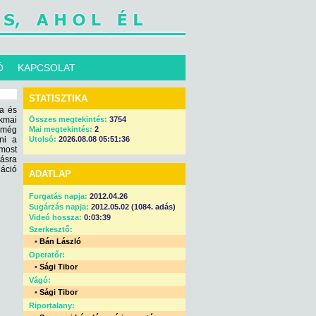
Ó
KAPCSOLAT
STATISZTIKA
ja és
kmai
Összes megtekintés:
3754
t még
Mai megtekintés:
2
ni a
Utolsó:
2026.08.08 05:51:36
 most
tásra
gáció
ADATLAP
Forgatás napja:
2012.04.26
Sugárzás napja:
2012.05.02 (1084. adás)
Videó hossza:
0:03:39
Szerkesztő:
•
Bán László
Operatőr:
•
Sági Tibor
Vágó:
•
Sági Tibor
Riportalany: