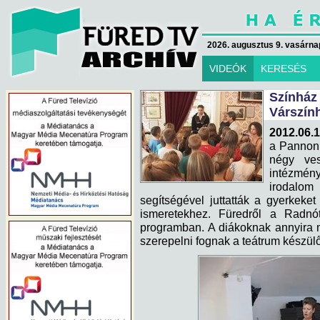
2026. augusztus 9. vasárna
VIDEÓK
KERESÉS
Színház
Várszính
2012.06.1
a Pannon 
négy ves
intézmén
irodalom
segítségével juttatták a gyerkeket t
ismeretekhez. Füredről a Radnót
programban. A diákoknak annyira 
szerepelni fognak a teátrum készülő