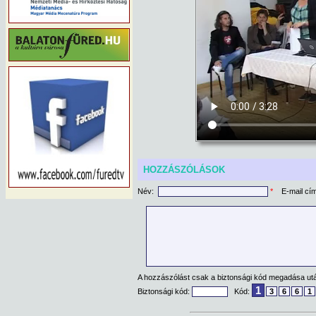
HOZZÁSZÓLÁSOK
Név:
*
E-mail cí
A hozzászólást csak a biztonsági kód megadása után
1
Biztonsági kód:
Kód:
3
6
6
1