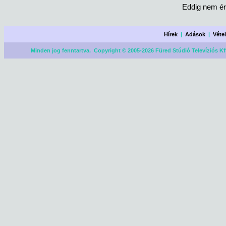
Eddig nem ér
Hírek
|
Adások
|
Véte
Minden jog fenntartva. Copyright © 2005-2026 Füred Stúdió Televíziós Kf