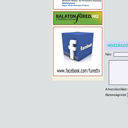
HOZZÁSZ
Név:
A hozzászólást 
Biztonsági kód: