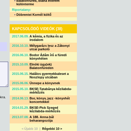
•
Balatonfüred, Blaha étterem
különterme
Riportalany:
•
Döbrentei Kornél költő
KAPCSOLÓDÓ VIDEÓK (38)
2017.06.09.
A kémia, a fizika és az
irodalom
2016.10.10.
Mélygarázs lesz a Zákonyi
utcai parkoló
2016.06.10.
Bodor Ádám író a füredi
könyvhéten
2015.10.09.
Elnöki ügy(ek)
Balatonfüreden
2015.06.15.
Halálos gyermekbaleset a
Noszlopy utcában
2015.06.06.
Ünnepe a könyvnek
2015.05.10.
BKSE-Tatabánya kézilabda-
mérkőzés
kra.
2014.06.13.
Bor, könyv, jazz -könyvhét
koncertekkel
2014.01.29.
BKSE-Pick Szeged
kézilabda-mérkőzés
2013.07.08.
A 188. Anna-bál
beharangozója
< Újabb 10 |
Régebbi 10 >