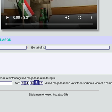
ÓLÁSOK
*
E-mail cím:
csak a biztonsági kód megadása után tároljuk.
6
Kód:
9
4
6
7
A kód megadásához kattintson sorban a kiemelt számo
Eddig nem érkezett hozzászólás.