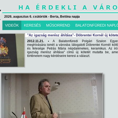
2026. augusztus 6. csütörtök - Berta, Bettina napja
VIDEÓK
KERESÉS
MŰSORREND
BALATONFÜREDI NAPL
"Az igazság merész áhítása"- Döbrentei Kornél új kötet
2012.11.21. •
A Balatonfüredi Polgári Szalon Egyes
meghívására ismét a városba látogatott Döbrentei Kornél költő
és felesége Petrás Mária népdalénekes, keramikus. Az író
igazság merész áhítása" című új kötetét mutatta be, ame
történelem nagy kérdéseire keresi a választ.