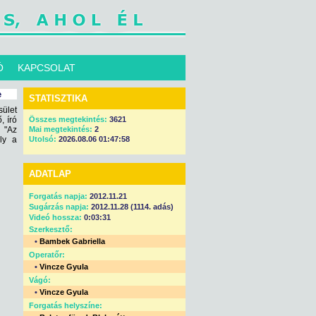
Ó
KAPCSOLAT
e
STATISZTIKA
ület
, író
Összes megtekintés:
3621
 "Az
Mai megtekintés:
2
ly a
Utolsó:
2026.08.06 01:47:58
ADATLAP
Forgatás napja:
2012.11.21
Sugárzás napja:
2012.11.28 (1114. adás)
Videó hossza:
0:03:31
Szerkesztő:
•
Bambek Gabriella
Operatőr:
•
Vincze Gyula
Vágó:
•
Vincze Gyula
Forgatás helyszíne: