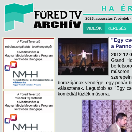
2026. augusztus 7. péntek -
VIDEÓK
KERESÉS
"Egy cs
a Panno
2012.12.0
Grand Hot
bérletsor
műsoron 
szerepel
borozójának vendégei egy pohár b
választanak. Legutóbb az "Egy c
komédiát tűzték műsorra.