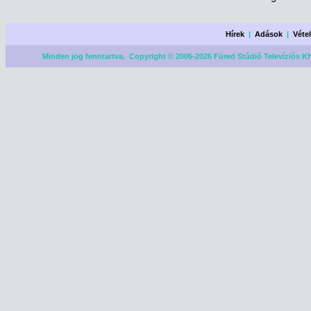
Hírek
|
Adások
|
Véte
Minden jog fenntartva. Copyright © 2005-2026 Füred Stúdió Televíziós Kf