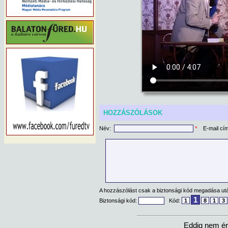
HOZZÁSZÓLÁSOK
Név:
*
E-mail cí
A hozzászólást csak a biztonsági kód megadása után
1
Biztonsági kód:
Kód:
1
8
1
3
Eddig nem ér