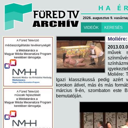
2026. augusztus 9. vasárna
VIDEÓK
KERESÉS
Moliére
2013.03.0
művek sz
színműv
színházm
igyekezte
Moliére: 
Igazi klasszikussá pedig azért v
korokon átível, más és más formáb
március 9-én, szombaton este B
bemutatóján.