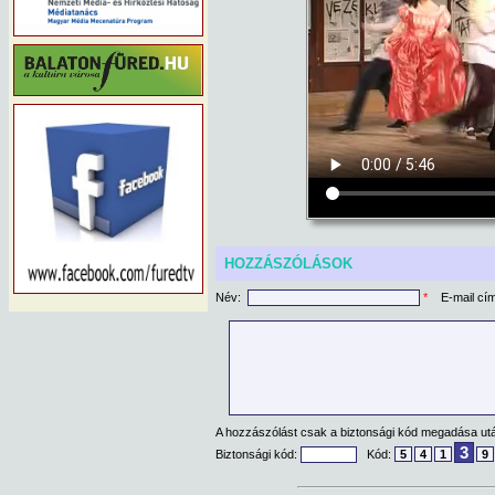
HOZZÁSZÓLÁSOK
Név:
*
E-mail cí
A hozzászólást csak a biztonsági kód megadása után
3
Biztonsági kód:
Kód:
5
4
1
9