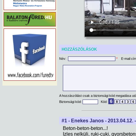
HOZZÁSZÓLÁSOK
Név:
*
E-mail cí
A hozzászólást csak a biztonsági kód megadása után
6
Biztonsági kód:
Kód:
8
4
3
6
#1 - Enekes Janos - 2013.04.12. 
Beton-beton-beton...!
Izles nelküli, ruki-cuki, gyorsbeton