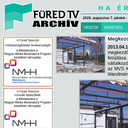
2026. augusztus 7. péntek -
VIDEÓK
KERESÉS
Megkezd
2013.04.1
megkezd
felújítása
vállalkozó
az MVS Kf
létesítmén