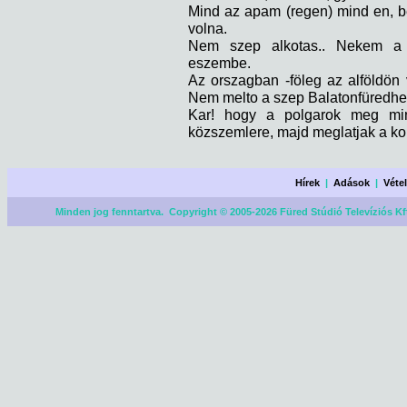
Mind az apam (regen) mind en, b
volna.
Nem szep alkotas.. Nekem a S
eszembe.
Az orszagban -föleg az alföldön
Nem melto a szep Balatonfüredhe
Kar! hogy a polgarok meg min
közszemlere, majd meglatjak a k
Hírek
|
Adások
|
Véte
Minden jog fenntartva. Copyright © 2005-2026 Füred Stúdió Televíziós Kf