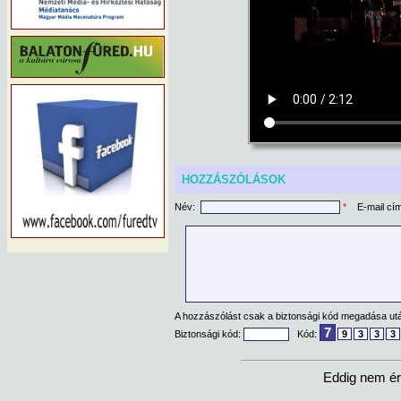
HOZZÁSZÓLÁSOK
Név:
*
E-mail cí
A hozzászólást csak a biztonsági kód megadása után
7
Biztonsági kód:
Kód:
9
3
3
3
Eddig nem ér