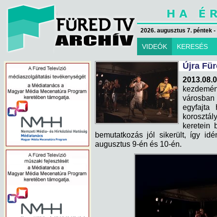
2026. augusztus 7. péntek -
VIDEÓK
KERESÉS
Újra Fü
2013.08
kezdemén
városban
egyfajta
korosztál
keretein 
bemutatkozás jól sikerült, így i
augusztus 9-én és 10-én.