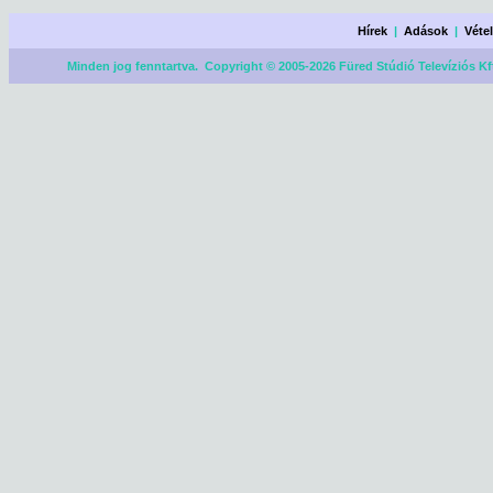
Hírek
|
Adások
|
Véte
Minden jog fenntartva. Copyright © 2005-2026 Füred Stúdió Televíziós Kf