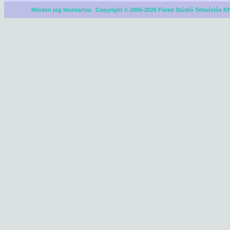
Minden jog fenntartva. Copyright © 2005-2026 Füred Stúdió Televíziós Kf