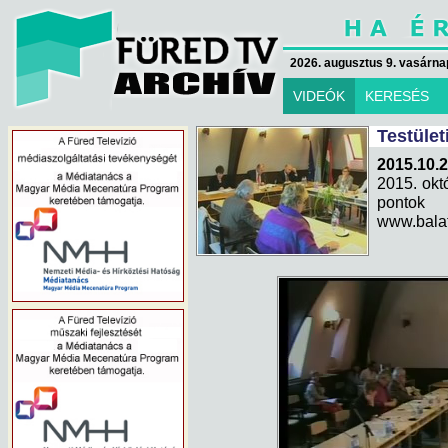
2026. augusztus 9. vasárna
VIDEÓK
KERESÉS
Testület
2015.10.2
2015. októ
pontok
www.bala