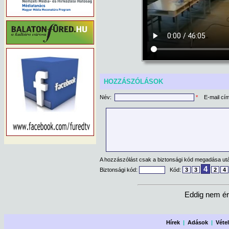
HOZZÁSZÓLÁSOK
Név:
*
E-mail cí
A hozzászólást csak a biztonsági kód megadása után
4
Biztonsági kód:
Kód:
3
3
2
4
Eddig nem ér
Hírek
|
Adások
|
Véte