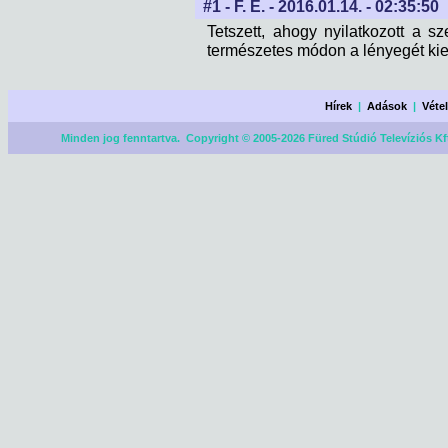
#1 - F. É. - 2016.01.14. - 02:35:50
Tetszett, ahogy nyilatkozott a sz
természetes módon a lényegét ki
Hírek
|
Adások
|
Véte
Minden jog fenntartva. Copyright © 2005-2026 Füred Stúdió Televíziós Kf