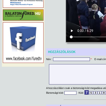
HOZZÁSZÓLÁSOK
Név:
*
E-mail cí
A hozzászólást csak a biztonsági kód megadása után
7
Biztonsági kód:
Kód:
5
3
1
8