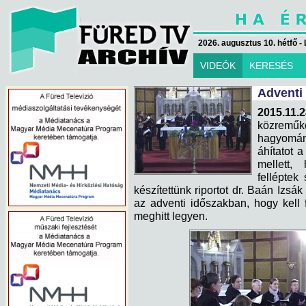
2026. augusztus 10. hétfő - 
VIDEÓK
KERESÉS
Adventi 
2015.11.
közrem
hagyomán
áhítatot 
mellett,
fellépte
készítettünk riportot dr. Baán Izsák
az adventi időszakban, hogy kell
meghitt legyen.