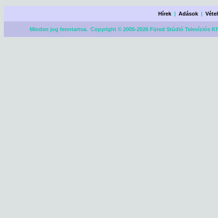
Hírek
|
Adások
|
Véte
Minden jog fenntartva. Copyright © 2005-2026 Füred Stúdió Televíziós Kf