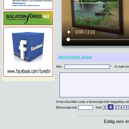
HOZZÁSZÓLÁSOK
Név:
*
E-mail cí
A hozzászólást csak a biztonsági kód megadása után
4
Biztonsági kód:
Kód:
5
2
4
3
Eddig nem ér