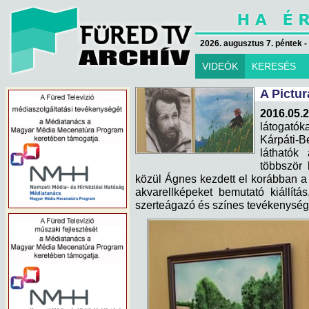
2026. augusztus 7. péntek -
VIDEÓK
KERESÉS
A Pictur
2016.05.
látogató
Kárpáti-B
láthatók
többször 
közül Ágnes kezdett el korábban a 
akvarellképeket bemutató kiállít
szerteágazó és színes tevékenysé