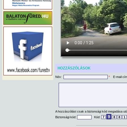
HOZZÁSZÓLÁSOK
Név:
*
E-mail cí
A hozzászólást csak a biztonsági kód megadása után
9
Biztonsági kód:
Kód:
7
8
8
1