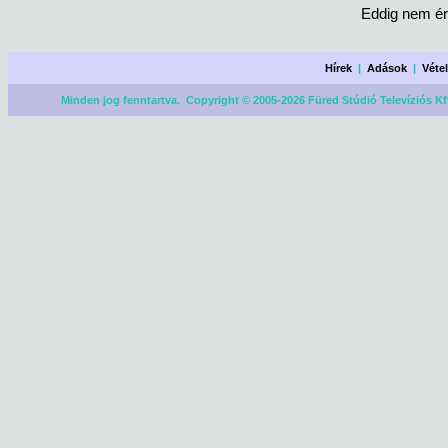
Eddig nem ér
Hírek
|
Adások
|
Véte
Minden jog fenntartva. Copyright © 2005-2026 Füred Stúdió Televíziós Kf