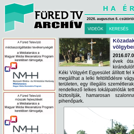
2026. augusztus 6. csütörtök
VIDEÓK
KERESÉS
Közadako
völgybe
2016.07.0
évek óta
kirándulóh
Kéki Völgyért Egyesület állított fel
megállhat a lelki feltöltődésre vá
területen, egy illegális szemétlera
rendelkező lelkes lokálpatrióták tet
biztosítják, hamarosan szalonn
pihenőpark.