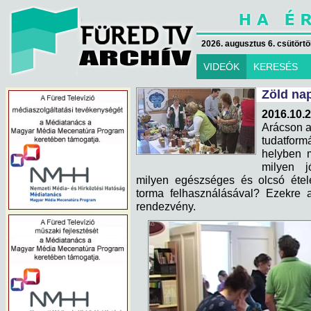
2026. augusztus 6. csütörtök
VIDEÓK
KERESÉS
Zöld na
2016.10.2
Arácson a
tudatform
helyben m
milyen j
milyen egészséges és olcsó étele
torma felhasználásával? Ezekre a
rendezvény.