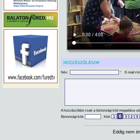
HOZZÁSZÓLÁSOK
Név:
*
E-mail cí
A hozzászólást csak a biztonsági kód megadása után
6
Biztonsági kód:
Kód:
1
3
2
5
Eddig nem ér