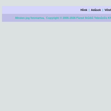
Hírek
|
Adások
|
Véte
Minden jog fenntartva. Copyright © 2005-2026 Füred Stúdió Televíziós Kf