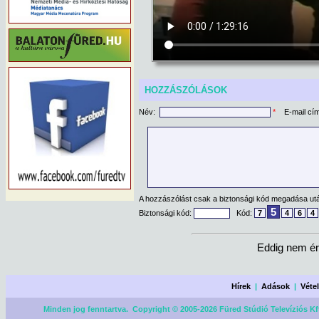
HOZZÁSZÓLÁSOK
Név:
*
E-mail cí
A hozzászólást csak a biztonsági kód megadása után
5
Biztonsági kód:
Kód:
7
4
6
4
Eddig nem ér
Hírek
|
Adások
|
Véte
Minden jog fenntartva. Copyright © 2005-2026 Füred Stúdió Televíziós Kf