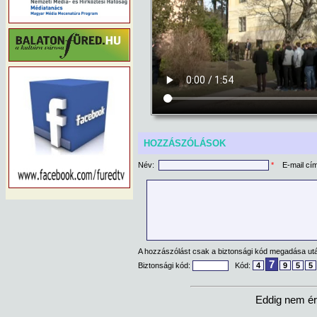
HOZZÁSZÓLÁSOK
Név:
*
E-mail cí
A hozzászólást csak a biztonsági kód megadása után
7
Biztonsági kód:
Kód:
4
9
5
5
Eddig nem ér