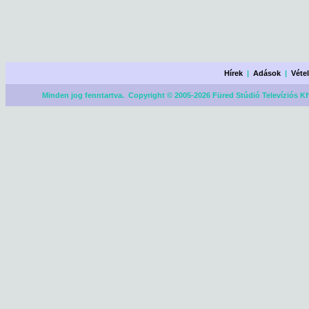
Hírek
|
Adások
|
Véte
Minden jog fenntartva. Copyright © 2005-2026 Füred Stúdió Televíziós Kf