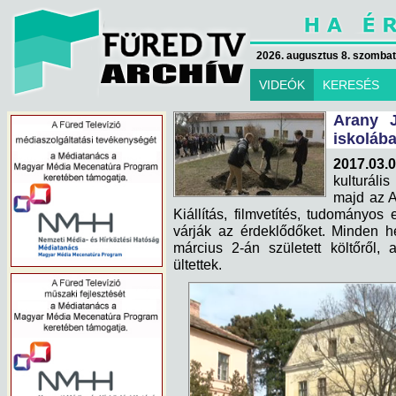
2026. augusztus 8. szombat 
VIDEÓK
KERESÉS
Arany 
iskoláb
2017.03.0
kulturáli
majd az 
Kiállítás, filmvetítés, tudományos
várják az érdeklődőket. Minden h
március 2-án született költőről,
ültettek.