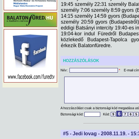
19:45 személy 22:31 személy Balat
személy 7:06 személy 8:59 gyors (
14:15 személy 14:59 gyors (Budape
személy 20:59 gyors (Budapestről
eddigi Batsányi intercity 19:40-es in
19:04-kor indul Füredről Budapes
közlekedő Budapest-Tapolca gyor
érkezik Balatonfüredre.
HOZZÁSZÓLÁSOK
Név:
*
E-mail cí
A hozzászólást csak a biztonsági kód megadása után
6
Biztonsági kód:
Kód:
9
7
6
5
#5 - Jedi lovag - 2008.11.19. - 15