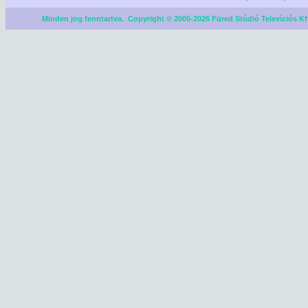
Minden jog fenntartva. Copyright © 2005-2026 Füred Stúdió Televíziós Kf