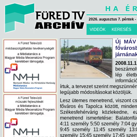
2026. augusztus 7. péntek -
VIDEÓK
KERESÉS
Új MÁV 
főváro
járnána
2008.11.1
beszámolt
lép élet
informáci
írtuk, a tervezet szerint megszünnén
legújabb módosításokat közöljük.
Lesz ütemes menetrend, viszont c
főváros és Tapolca között, minde
Székesfehérvárig közlekedne, e
menetrend ismertetése: Balatonfü
4:11 személy 5:50 személy 7:04 gy
9:45 személy 11:45 személy 13:0
személy 15:45 személy 17:45 szem