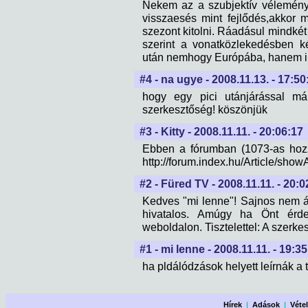
Nekem az a szubjektív vélemény
visszaesés mint fejlődés,akkor 
szezont kitolni. Ráadásul mindkét 
szerint a vonatközlekedésben k
után nemhogy Európába, hanem ink
#4 - na ugye - 2008.11.13. - 17:50
hogy egy pici utánjárással má
szerkesztőség! köszönjük
#3 - Kitty - 2008.11.11. - 20:06:17
Ebben a fórumban (1073-as hozz
http://forum.index.hu/Article/sh
#2 - Füred TV - 2008.11.11. - 20:0
Kedves "mi lenne"! Sajnos nem 
hivatalos. Amúgy ha Önt érdekl
weboldalon. Tisztelettel: A szerke
#1 - mi lenne - 2008.11.11. - 19:3
ha pldálódzások helyett leírnák a 
Hírek
|
Adások
|
Véte