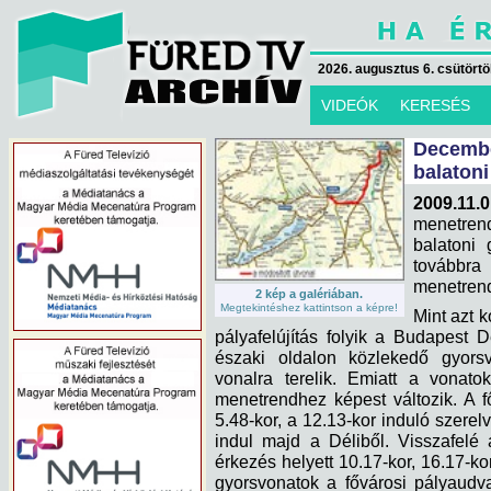
2026. augusztus 6. csütörtök
VIDEÓK
KERESÉS
Decemb
balaton
2009.11
menetrend
balatoni 
továbbra 
menetrend
2 kép a galériában.
Megtekintéshez kattintson a képre!
Mint azt 
pályafelújítás folyik a Budapest 
északi oldalon közlekedő gyorsv
vonalra terelik. Emiatt a vonato
menetrendhez képest változik. A f
5.48-kor, a 12.13-kor induló szerel
indul majd a Déliből. Visszafelé
érkezés helyett 10.17-kor, 16.17-ko
gyorsvonatok a fővárosi pályaudv