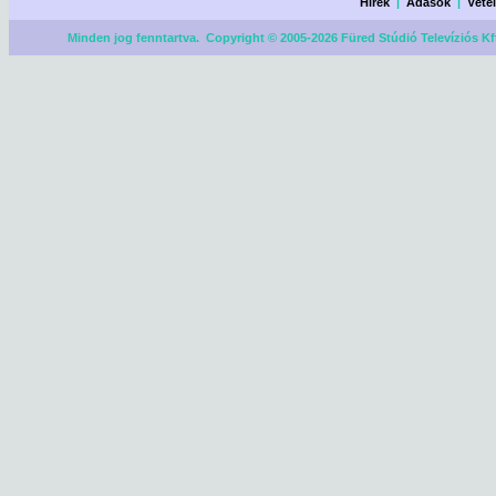
Hírek
|
Adások
|
Véte
Minden jog fenntartva. Copyright © 2005-2026 Füred Stúdió Televíziós Kf