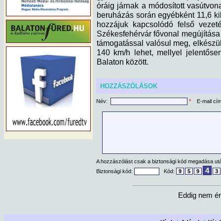
óráig járnak a módosított vasútvon
beruházás során egyébként 11,6 kil
hozzájuk kapcsolódó felső vezeté
Székesfehérvár fővonal megújítása 5
támogatással valósul meg, elkész
140 km/h lehet, mellyel jelentős
Balaton között.
HOZZÁSZÓLÁSOK
Név:
*
E-mail cí
A hozzászólást csak a biztonsági kód megadása után
4
Biztonsági kód:
Kód:
9
5
9
3
Eddig nem ér