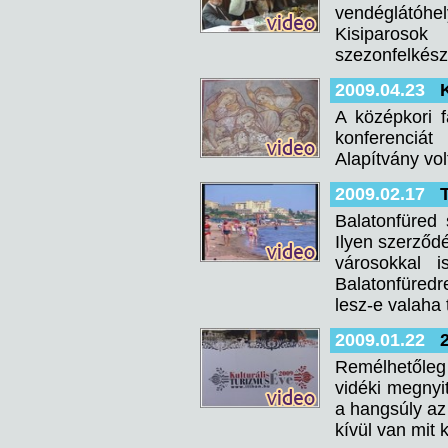
vendéglátóhel
Kisiparoso
szezonfelkészí
2009.04.23
A középkori f
konferenciát
Alapítvány vo
2009.02.17
Balatonfüred 
Ilyen szerződé
városokkal i
Balatonfüredr
lesz-e valaha 
2009.01.22
Remélhetőleg
vidéki megnyit
a hangsúly az
kívül van mit 