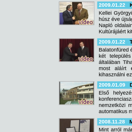
2009.01.22
Kellei György
húsz éve újság
Napló oldalai
Kultúrájáért ki
2009.01.22
Balatonfüred é
két települé
általában Ti
most aláírt
kihasználni e
2009.01.09
Első helyezé
konferencias
nemzetközi m
automatikus m
2008.11.28
M
Mint arról má