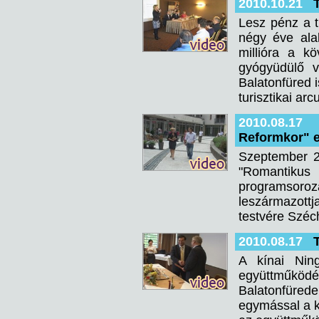
2010.10.21
Lesz pénz a t
négy éve alak
millióra a k
gyógyüdülő v
Balatonfüred i
turisztikai ar
2010.08.17
Reformkor" e
Szeptember 2
"Romantiku
programsoroz
leszármazottj
testvére Széc
2010.08.17
A kínai Ning
együttműködé
Balatonfüreden
egymással a k