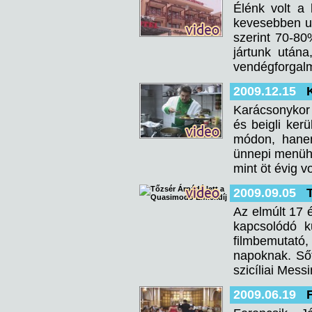
Élénk volt a
kevesebben ut
szerint 70-80
jártunk utána
vendégforgalm
2009.12.15
Karácsonykor 
és beigli ker
módon, hanem
ünnepi menühö
mint öt évig 
2009.09.05
Az elmúlt 17 
kapcsolódó k
filmbemutató
napoknak. Ső
szicíliai Mes
2009.06.19