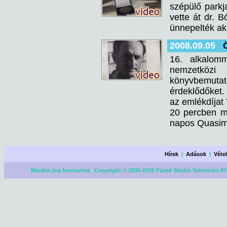
szépülő parkj
vette át dr. 
ünnepelték ak
2008.09.05
16. alkalom
nemzetközi
könyvbemutat
érdeklődőket.
az emlékdíjat 
20 percben m
napos Quasim
Hírek
|
Adások
|
Véte
Minden jog fenntartva. Copyright © 2005-2026 Füred Stúdió Televíziós Kf