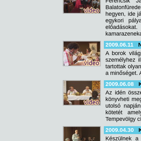
Ferencsik J
Balatonfürede
hegyen, ide j
egykori pálya
előadásokat
kamarazenekar
2009.06.11
N
A borok vilá
személyhez i
tartottak olya
a minőséget. 
2009.06.08
Az idén össz
könyvheti me
utolsó napjá
kötetét amel
Tempevölgy cí
2009.04.30
Készülnek a 