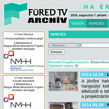
2026. augusztus 7. péntek -
VIDEÓK
KERESÉS
KERESÉS
Keresett forgatási helyszín:
Balatonfüred
Találatok száma:
28
2014.12.16
A jövőre hat
hangsúlyt ke
elkészült a la
a projektzárón
2014.09.29