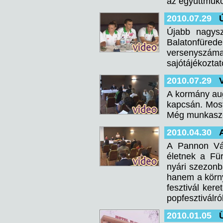
az együttműk
2010.07.29
Újabb nagysz
Balatonfürede
versenyszáma
sajótájékoztat
2010.07.29
A kormány aug
kapcsán. Mosta
Még munkaszer
2010.04.30
A Pannon Vár
életnek a Für
nyári szezonb
hanem a körny
fesztivál ker
popfesztiválró
2010.01.05