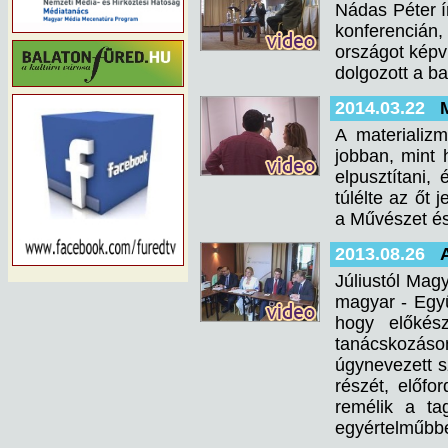
Nádas Péter ír
konferencián
országot képv
dolgozott a b
2014.03.22
A materializ
jobban, mint 
elpusztítani,
túlélte az őt 
a Művészet és
2013.08.26
Júliustól Mag
magyar - Együ
hogy előkész
tanácskozáson
úgynevezett s
részét, előfo
remélik a ta
egyértelműbbe