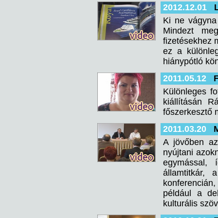
2012.12.01
Ki ne vágyna 
Mindezt meg
fizetésekhez m
ez a különle
hiánypótló kö
2011.05.12
F
Különleges f
kiállításán 
főszerkesztő 
2011.03.20
M
A jövőben az
nyújtani azokn
egymással, í
államtitkár,
konferencián
például a de
kulturális szö