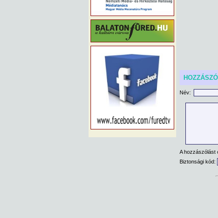
HOZZÁSZ
Név:
A hozzászólást 
Biztonsági kód: