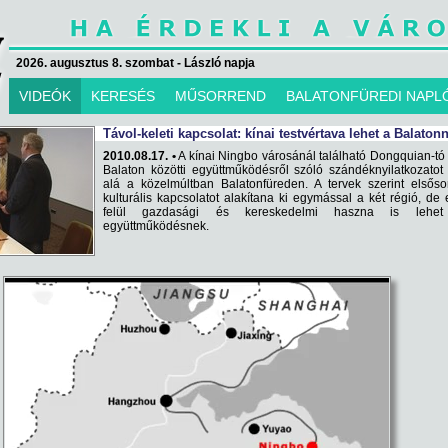
2026. augusztus 8. szombat - László napja
VIDEÓK
KERESÉS
MŰSORREND
BALATONFÜREDI NAPL
Távol-keleti kapcsolat: kínai testvértava lehet a Balaton
2010.08.17. •
A kínai Ningbo városánál található Dongquian-tó
Balaton közötti együttműködésről szóló szándéknyilatkozatot 
alá a közelmúltban Balatonfüreden. A tervek szerint elsős
kulturális kapcsolatot alakítana ki egymással a két régió, de
felül gazdasági és kereskedelmi haszna is lehe
együttműködésnek.