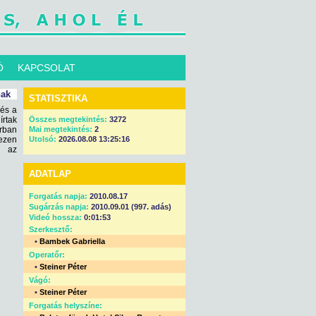
Ó
KAPCSOLAT
nak
STATISZTIKA
 és a
írtak
Összes megtekintés:
3272
orban
Mai megtekintés:
2
 ezen
Utolsó:
2026.08.08 13:25:16
t az
ADATLAP
Forgatás napja:
2010.08.17
Sugárzás napja:
2010.09.01 (997. adás)
Videó hossza:
0:01:53
Szerkesztő:
•
Bambek Gabriella
Operatőr:
•
Steiner Péter
Vágó:
•
Steiner Péter
Forgatás helyszíne: