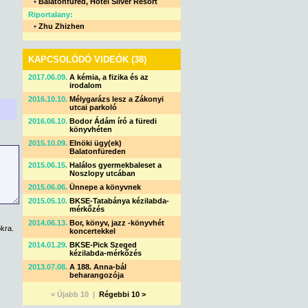
•
Balatonfüred, Hotel Silver Resort
Riportalany:
•
Zhu Zhizhen
KAPCSOLÓDÓ VIDEÓK (38)
2017.06.09.
A kémia, a fizika és az
irodalom
2016.10.10.
Mélygarázs lesz a Zákonyi
utcai parkoló
2016.06.10.
Bodor Ádám író a füredi
könyvhéten
2015.10.09.
Elnöki ügy(ek)
Balatonfüreden
2015.06.15.
Halálos gyermekbaleset a
Noszlopy utcában
2015.06.06.
Ünnepe a könyvnek
2015.05.10.
BKSE-Tatabánya kézilabda-
mérkőzés
2014.06.13.
Bor, könyv, jazz -könyvhét
kra.
koncertekkel
2014.01.29.
BKSE-Pick Szeged
kézilabda-mérkőzés
2013.07.08.
A 188. Anna-bál
beharangozója
< Újabb 10 |
Régebbi 10 >