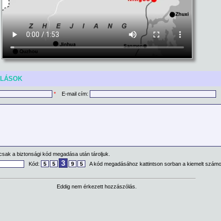
ÓLÁSOK
*
E-mail cím:
csak a biztonsági kód megadása után tároljuk.
3
Kód:
5
5
9
5
A kód megadásához kattintson sorban a kiemelt számo
Eddig nem érkezett hozzászólás.