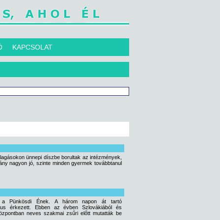
Ó
KAPCSOLAT
allagásokon ünnepi díszbe borultak az intézmények,
arány nagyon jó, szinte minden gyermek továbbtanul
ja, a Pünkösdi Ének. A három napon át tartó
rus érkezett. Ebben az évben Szlovákiából és
Központban neves szakmai zsűri előtt mutatták be