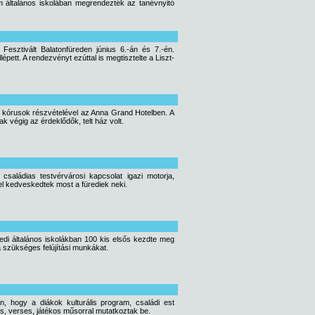
 általános iskolában megrendezték az tanévnyitó
sztivált Balatonfüreden június 6.-án és 7.-én.
pett. A rendezvényt ezúttal is megtisztelte a Liszt-
 kórusok részvételével az Anna Grand Hotelben. A
 végig az érdeklődők, telt ház volt.
családias testvérvárosi kapcsolat igazi motorja,
l kedveskedtek most a fürediek neki.
edi általános iskolákban 100 kis elsős kezdte meg
 szükséges felújítási munkákat.
, hogy a diákok kulturális program, családi est
, verses, játékos műsorral mutatkoztak be.