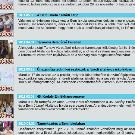
tétlenül az intézményekben, mindenhol történtek kisebb-nagyobb felújításo
munkát, legközelebb az őszi szünetben, október 29. és november 6. között pihe
2011.05.06
A Bem iskola családi estje
Valamennyi évfolyam részt vett a Bem iskola pénteken délután megrendezet
verssel, mesemondással, énekkel és tánccal készültek a több mint két évt
mutathatták be szüleiknek, hogy nem csak a tanulásban jeleskednek, jut idő más
2011.04.01
Tarnow-i delegáció Füreden
A lengyelországi Tarnow városából érkezett háromtagú küldöttség április 1-én
Bem József Általános Iskolába látogatott el, ahol rövid szakmai megbeszélés 
a reformkori városrész bejárásával és a Vaszary Villa megtekintésével zárult.
2011.03.17
Új számítástechnikai eszközök a füredi általános iskolákban
Március 17-én lezárult az a projekt, melynek köszönhetően új számítógépekkel,
eszközökkel gazdagodtak a füredi általános iskolák és a pécselyi iskola. A ber
100%-os támogatottságú. Az eszközök karbantartásáról viszont 5 éven keresztü
2011.03.05
45. Kodály Emlékhangverseny
Március 5-én tartották az Anna Grand Hotel dísztermében a 45. Kodály Eml
és a Bem József Általános Iskola szervezésében. A rendezvényen jelen volt 
városának nevében köszöntötte a résztvevőket.
2010.08.31
Tanévkezdés a Bem iskolában
Hazánkban szeptember 1-jén 760.110 tanuló számára kezdődött meg az által
csengettek be a füredi általános iskolákban, ezzel megkezdődött az új tanév.