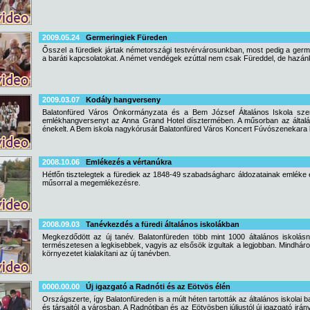
2009.05.24
Germeringiek Füreden
Ősszel a fürediek jártak németországi testvérvárosunkban, most pedig a germe
a baráti kapcsolatokat. A német vendégek ezúttal nem csak Füreddel, de hazán
2009.03.07
Kodály hangverseny
Balatonfüred Város Önkormányzata és a Bem József Általános Iskola szer
emlékhangversenyt az Anna Grand Hotel dísztermében. A műsorban az általán
énekelt. A Bem iskola nagykórusát Balatonfüred Város Koncert Fúvószenekara 
2008.10.06
Emlékezés a vértanúkra
Hétfőn tisztelegtek a fürediek az 1848-49 szabadságharc áldozatainak emléke el
műsorral a megemlékezésre.
2008.09.03
Tanévkezdés a füredi általános iskolákban
Megkezdődött az új tanév. Balatonfüreden több mint 1000 általános iskolás
természetesen a legkisebbek, vagyis az elsősök izgultak a legjobban. Mindháro
környezetet kialakítani az új tanévben.
0000.00.00
Új igazgató a Radnóti és az Eötvös élén
Országszerte, így Balatonfüreden is a múlt héten tartották az általános iskolai b
és társaitól a városban. A Radnótiban és az Eötvösben júliustól új igazgató irány