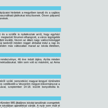
ályázatot hirdettek a megyében tanuló és a sajátos
l használható játékokat készítsenek. Ötven pályamű
yerekek.
t és a szülők is nyilatkoztak arról, hogy egyházi
megtartott fórumon elhangzott, a város legrégebbi
eti tovább, hiszen az állam nagy valószínűséggel
 tanévtől minden reggel áhítattal indul a nap és
inden más változatlan marad az iskola életében,
s rendezvénye, 46 éve indult útjára. Azóta minden
énektudásukat. Idén sem volt ez másként, az Anna
ről szóló nemzetközi magyar-lengyel történelmi
pos vetélkedőt a Veszprém megyei önkormányzat a
val, szeptember 14-18. között bonyolította le.
üreden 985 általános iskolai tanulónak csengettek
 iskolában ajándékkal várták. A nyár sem múlt el