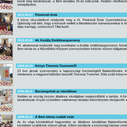
kezdi meg tanulmányait, a Bem iskolába 25-en iratkoztak. Kedden mindhárom
ünnepélyeket.
2010.06.07
Pünkösdi ének
9 kórus részvételével rendezték meg a IX. Pünkösdi Ének Gyermekkórus Fe
Újdonság volt idén, hogy a kórusok mellett a Mendelssohn kamarazenekar is fellé
díjas karnagy, zeneszerző Tillai Aurél.
2010.03.06
44. Kodály Emlékhangverseny
44. alkalommal rendezték meg szombaton a Kodály emlékhangversenyt, füredi
Bem iskola és a Művelődési Központ szervezésében kétórás műsort hallgathattak
2009.09.19
Könyv Theresia Trummetről
23 éve járnak szervezetten a bajorországi Germeringből Balatonfüredre. A 
mindenese a magyarul kitűnően beszélő Theresia Trummet. Róla szóló könyvve
2009.08.31
Becsengettek az iskolákban
Kedden az ország összes általános iskolájában megkezdődött a tanítás. A für
tanulmányait. A nyári szünetben valamennyi oktatási intézményben elvégezték a
2009.05.22
A Bem Iskola családi estje
Az év vége közeledtével hagyomány az általános iskolákban Balatonfüreden
keretében szüleiknek műsort adnak. A Bem iskolások a közösségi házban zenés