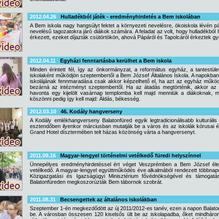
2012.04.26
Hulladékból játék - eredményhirdetés a Bem iskolában
A Bem iskola nagy hangsúlyt fektet a környezeti nevelésre, ökoiskola lévén p
nevelésű tagozatokra járó diákok számára. A feladat az volt, hogy hulladékbó
érkezett, ezeket díjazták csütörtökön, ahová Pápáról és Tapolcáról érkeztek g
2012.04.11
Egyházi fenntartásba kerülhet a Bem iskola
Minden érintett fél, így az önkormányzat, a református egyház, a tantestüle
iskolaként működjön szeptembertől a Bem József Általános Iskola. A napokban 
iskolájának fennmaradása csak akkor képzelhető el, ha azt az egyház működt
bezárná az intézményt szeptembertől. Ha az átadás megtörténik, akkor az új
havonta egy kijelölt vasárnap templomba kell majd menniük a diákoknak, m
köszönni pedig így kell majd: Áldás, békesség.
2012.03.10
46. Kodály hangverseny
A Kodály emlékhangverseny Balatonfüred egyik legtradicionálisabb kulturáli
esztendőben ilyenkor márciusban mutatják be a város és az iskolák kórusai 
Grand Hotel dísztermében telt házas közönség várta a hangversenyt.
2011.09.16
Magyar-lengyel történelmi vetélkedő füredi helyszínnel
Ünnepélyes eredményhirdetéssel ért véget Veszprémben a Bem József életé
vetélkedő. A magyar-lengyel együttműködés éve alkalmából rendezett többna
Közigazgatási és Igazságügyi Minisztérium fővédnökségével és támogatásá
Balatonfüreden megkoszorúzták Bem tábornok szobrát.
2011.08.31
Becsengettek az általános iskolákban
Szeptember 1-én megkezdődött az új 2011/2012-es tanév, ezen a napon Balatonf
be. A városban összesen 120 kiselsős ült be az iskolapadba, őket mindhárom