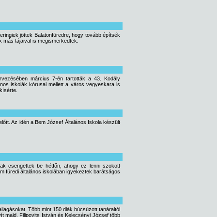
ringiek jöttek Balatonfüredre, hogy tovább építsék
k más tájaival is megismerkedtek.
vezésében március 7-én tartották a 43. Kodály
os iskolák kórusai mellett a város vegyeskara is
kísérte.
őtt. Az idén a Bem József Általános Iskola készült
nak csengettek be hétfőn, ahogy ez lenni szokott
m füredi általános iskolában igyekeztek barátságos
allagásokat. Több mint 150 diák búcsúzott tanáraitól
ít majd. Filipovits István és Kelecsényi József több