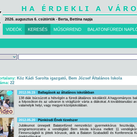
2026. augusztus 6. csütörtök - Berta, Bettina napja
VIDEÓK
KERESÉS
MŰSORREND
BALATONFÜREDI NAPL
ortalany:
Köz Kádi Sarolta igazgató, Bem József Általános Iskola
záma:
22
2012.06.15
Ballagások az általános iskolákban
138 diák búcsúzott a hétvégén a füredi általános iskoláktól. A hagyományos b
a folyosókon és az udvaron is virágfüzér várta a diákokat. A továbbtanulási 
valamelyik helyi, vagy megyei középiskolában.
2012.05.20
Pünkösdi Ének tizedszer
Jubileumot ünnepelt Balatonfüred nemzetközi gyermekkórus fesztivál
programsorozatra a vendéglátó Bem iskola kórusa mellett 11 vendégkó
Finnországból is jöttek kórusok, akik a Balaton Szabadidő és Konferencia 
énektudásukat.