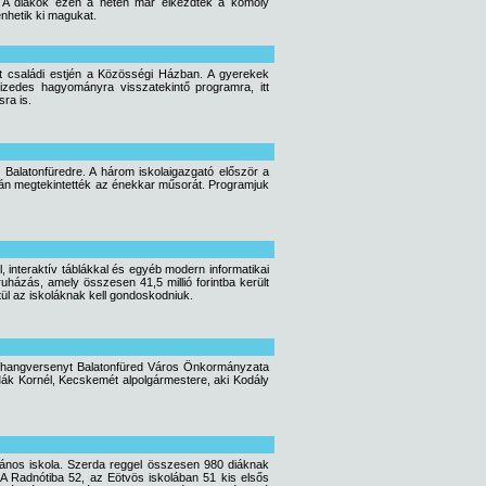
k. A diákok ezen a héten már elkezdték a komoly
nhetik ki magukat.
t családi estjén a Közösségi Házban. A gyerekek
izedes hagyományra visszatekintő programra, itt
ra is.
 Balatonfüredre. A három iskolaigazgató először a
után megtekintették az énekkar műsorát. Programjuk
 interaktív táblákkal és egyéb modern informatikai
uházás, amely összesen 41,5 millió forintba került
l az iskoláknak kell gondoskodniuk.
ékhangversenyt Balatonfüred Város Önkormányzata
Mák Kornél, Kecskemét alpolgármestere, aki Kodály
ános iskola. Szerda reggel összesen 980 diáknak
 A Radnótiba 52, az Eötvös iskolában 51 kis elsős