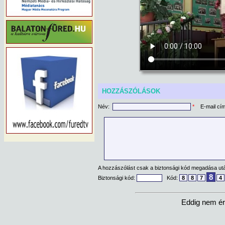
HOZZÁSZÓLÁSOK
Név:
*
E-mail cí
A hozzászólást csak a biztonsági kód megadása után
8
Biztonsági kód:
Kód:
8
8
7
4
Eddig nem ér