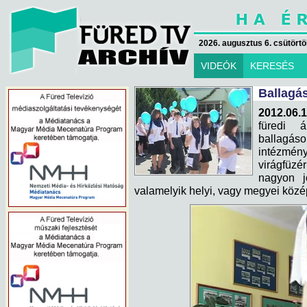
2026. augusztus 6. csütörtök
VIDEÓK
KERESÉS
Ballagás
2012.06.1
füredi á
ballagá
intézmén
virágfüzé
nagyon j
valamelyik helyi, vagy megyei közé