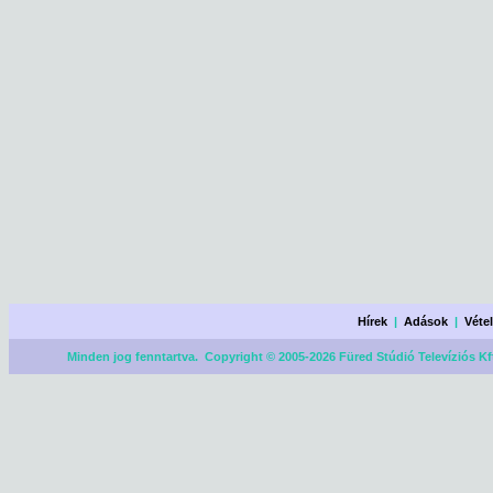
Hírek
|
Adások
|
Véte
Minden jog fenntartva. Copyright © 2005-2026 Füred Stúdió Televíziós Kf