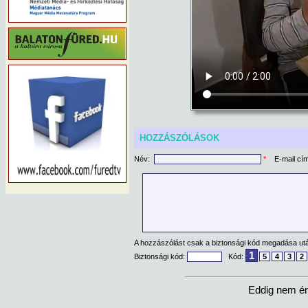
HOZZÁSZÓLÁSOK
Név:
*
E-mail cí
A hozzászólást csak a biztonsági kód megadása után
1
Biztonsági kód:
Kód:
5
4
3
2
Eddig nem ér