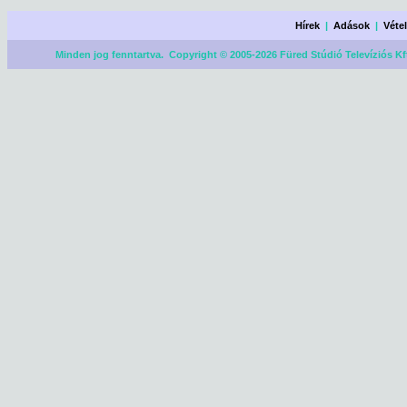
Hírek
|
Adások
|
Véte
Minden jog fenntartva. Copyright © 2005-2026 Füred Stúdió Televíziós Kf