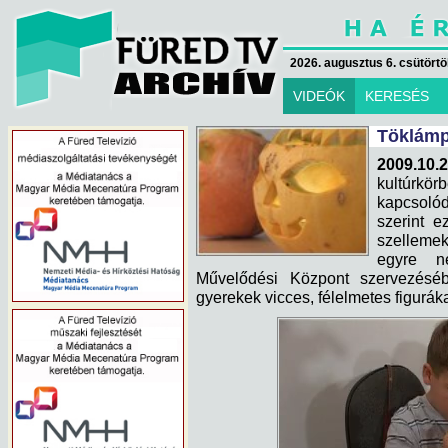
2026. augusztus 6. csütörtök
VIDEÓK
KERESÉS
Töklám
2009.10.
kultúrkö
kapcsolód
szerint e
szelleme
egyre n
Művelődési Központ szervezéséb
gyerekek vicces, félelmetes figuráka