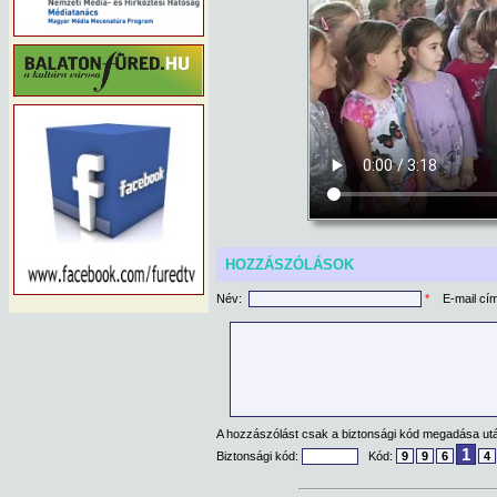
HOZZÁSZÓLÁSOK
Név:
*
E-mail cí
A hozzászólást csak a biztonsági kód megadása után
1
Biztonsági kód:
Kód:
9
9
6
4