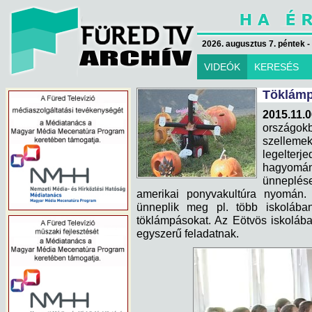
2026. augusztus 7. péntek -
VIDEÓK
KERESÉS
Töklámp
2015.11.
országokb
szellem
legelterj
hagyomá
ünneplése
amerikai ponyvakultúra nyomán.
ünneplik meg pl. több iskolába
töklámpásokat. Az Eötvös iskolába
egyszerű feladatnak.