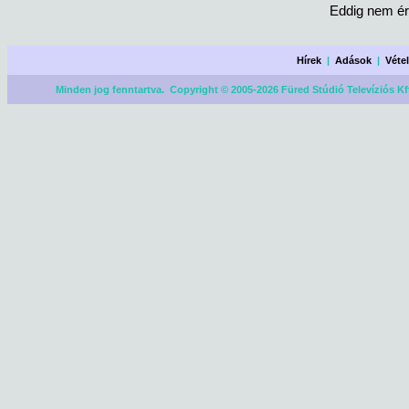
Eddig nem ér
Hírek
|
Adások
|
Véte
Minden jog fenntartva. Copyright © 2005-2026 Füred Stúdió Televíziós Kf