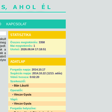
Ó
KAPCSOLAT
STATISZTIKA
kult
 meg
Összes megtekintés:
3358
jedt.
Mai megtekintés:
1
ak a
Utolsó:
2026.08.04 17:18:51
ak a
térő
elyre
ADATLAP
Forgatás napja:
2014.10.17
Sugárzás napja:
2014.10.22 (1213. adás)
Videó hossza:
0:02:20
Szerkesztő:
•
Bán László
Operatőr:
•
Vincze Gyula
Vágó:
•
Vincze Gyula
Forgatás helyszíne: