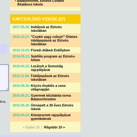
•
Balatonfüred, Eötvös Loránd
Általános Iskola
KAPCSOLÓDÓ VIDEÓK (27)
2017.05.26.
Indiánok az Eötvös
iskolában
2016.10.27.
"Csokit vagy csínyt!" Ötletes
töklámpások az Eötvös
Iskolában
2016.10.03.
Füredi diákok Erdélyben
2016.05.13.
Sokféle program az Eötvös-
héten
2016.04.22.
Lezárult a Somvirág
rajzpályázat
2015.11.06.
Töklámpások az Eötvös
iskolában
2015.09.30.
Közös éneklés a zene
világnapján
2015.05.21.
Gyermek kézilabda torna
Balatonfüreden
kra.
2015.05.20.
Ünnepelt a 30 éves Eötvös
iskola
2015.04.24.
Kiterjesztett rajzpályázat
gyerekeknek
< Újabb 10 |
Régebbi 10 >