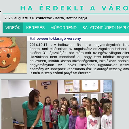
2026. augusztus 6. csütörtök - Berta, Bettina napja
VIDEÓK
KERESÉS
MŰSORREND
BALATONFÜREDI NAPL
Halloween tökfaragó verseny
2014.10.17. •
A halloween ősi kelta hagyományokból kiala
ünnep, amit elsősorban az angolszász országokban tartanak
október 31. éjszakáján, bár mára már az egész világon elter
Hazánkban nem mondható el, hogy teret hódított magán
halloween, inkább kisebb közösségekben, iskolákban hódoln
hagyománynak. Az Eötvös iskolában ugyanakkor vissza
esemény az ünnephez kapcsolódó őszi tökfaragó verseny, am
is idén is szép számú pályázat érkezett.