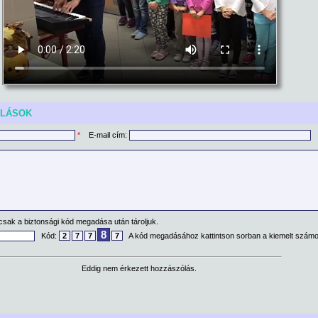
ÓLÁSOK
*
E-mail cím:
csak a biztonsági kód megadása után tároljuk.
8
Kód:
2
7
7
7
A kód megadásához kattintson sorban a kiemelt számo
Eddig nem érkezett hozzászólás.