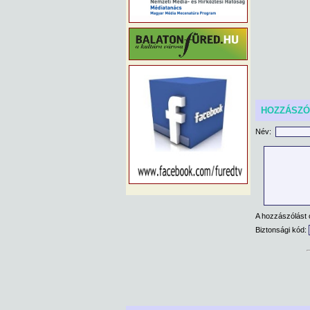
HOZZÁSZ
Név:
A hozzászólást 
Biztonsági kód: