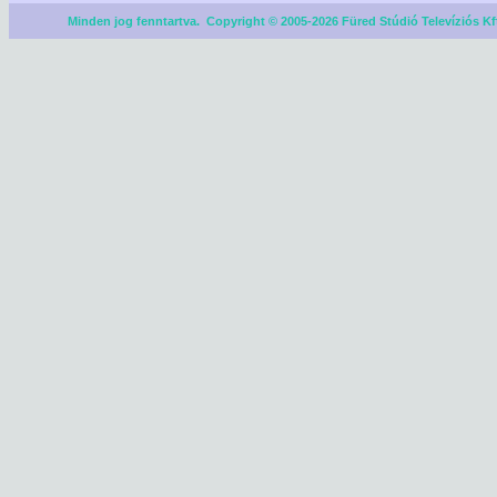
Minden jog fenntartva. Copyright © 2005-2026 Füred Stúdió Televíziós Kf