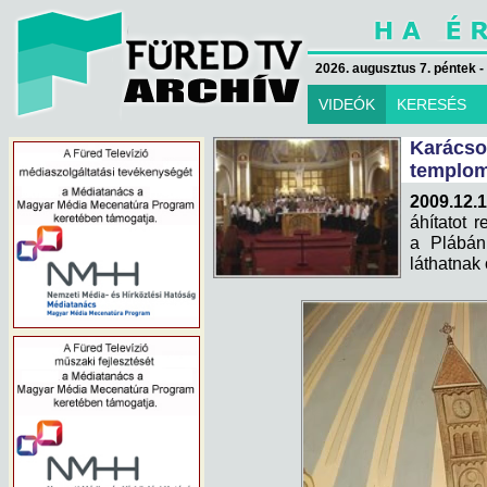
2026. augusztus 7. péntek -
VIDEÓK
KERESÉS
Karác
templo
2009.12.1
áhítatot 
a Plábán
láthatnak 