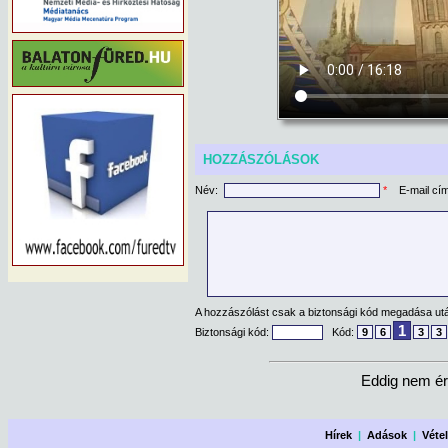
HOZZÁSZÓLÁSOK
Név:
*
E-mail cí
A hozzászólást csak a biztonsági kód megadása után
1
Biztonsági kód:
Kód:
9
6
3
3
Eddig nem ér
Hírek
|
Adások
|
Véte