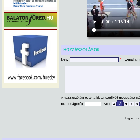
HOZZÁSZÓLÁSOK
Név:
*
E-mail cí
A hozzászólást csak a biztonsági kód megadása után
7
Biztonsági kód:
Kód:
3
4
6
6
Eddig nem é