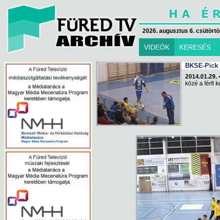
2026. augusztus 6. csütörtök
VIDEÓK
KERESÉS
BKSE-Pick 
2014.01.29. 
közé a férfi