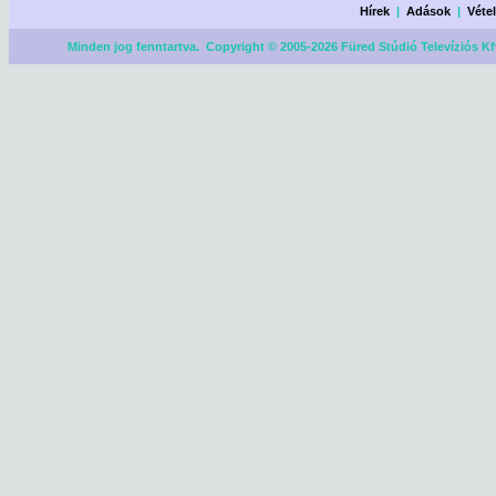
Hírek
|
Adások
|
Véte
Minden jog fenntartva. Copyright © 2005-2026 Füred Stúdió Televíziós Kf