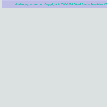
Minden jog fenntartva. Copyright © 2005-2026 Füred Stúdió Televíziós Kf