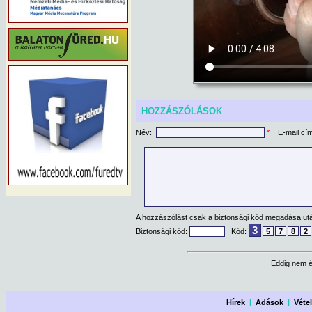
HOZZÁSZÓLÁSOK
Név:
*
E-mail cí
A hozzászólást csak a biztonsági kód megadása után
3
Biztonsági kód:
Kód:
5
7
8
2
Eddig nem é
Hírek
|
Adások
|
Véte