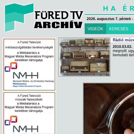
2026. augusztus 7. péntek -
VIDEÓK
KERESÉS
Rádió múze
2010.03.02.
megnyílt ugy
bemutató tárl