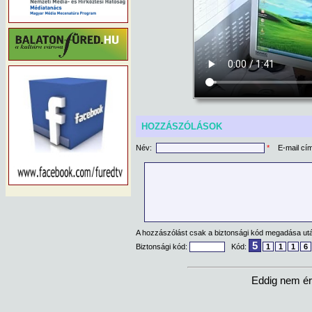
HOZZÁSZÓLÁSOK
Név:
*
E-mail cí
A hozzászólást csak a biztonsági kód megadása után
5
Biztonsági kód:
Kód:
1
1
1
6
Eddig nem ér