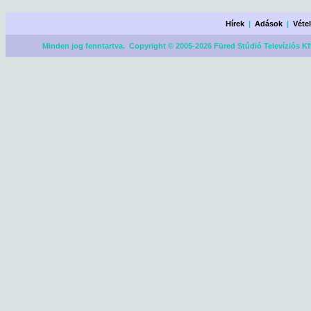
Hírek
|
Adások
|
Véte
Minden jog fenntartva. Copyright © 2005-2026 Füred Stúdió Televíziós Kf