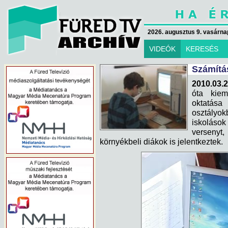
2026. augusztus 9. vasárna
VIDEÓK
KERESÉS
Számítá
2010.03.2
óta kiem
oktatás
osztályo
iskoláso
verseny
környékbeli diákok is jelentkeztek.