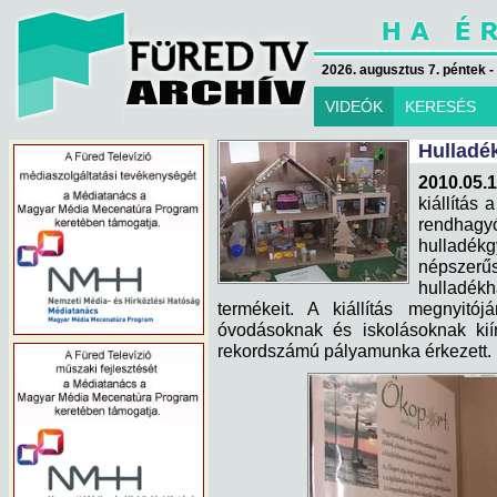
2026. augusztus 7. péntek -
VIDEÓK
KERESÉS
Hulladé
2010.05.1
kiállítás
rendhag
hulladé
népszer
hulladék
termékeit. A kiállítás megnyitó
óvodásoknak és iskolásoknak kiír
rekordszámú pályamunka érkezett.