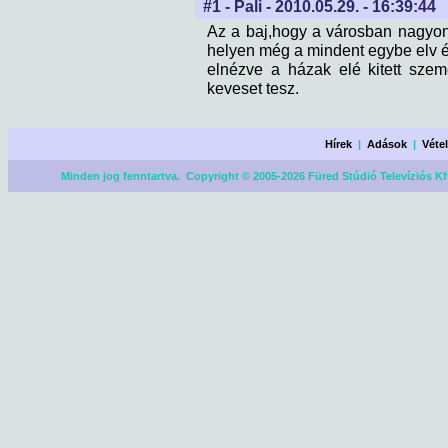
#1 - Pali - 2010.05.29. - 16:39:44
Az a baj,hogy a városban nagyo
helyen még a mindent egybe elv é
elnézve a házak elé kitett szem
keveset tesz.
Hírek
|
Adások
|
Véte
Minden jog fenntartva. Copyright © 2005-2026 Füred Stúdió Televíziós Kf