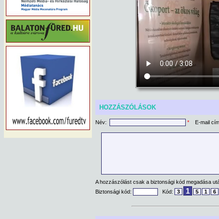
HOZZÁSZÓLÁSOK
Név:
*
E-mail cí
A hozzászólást csak a biztonsági kód megadása után
1
Biztonsági kód:
Kód:
3
5
1
6