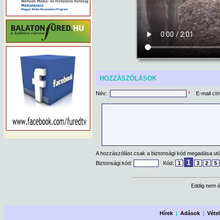
HOZZÁSZÓLÁSOK
Név:
*
E-mail cí
A hozzászólást csak a biztonsági kód megadása után
1
Biztonsági kód:
Kód:
1
3
2
5
Eddig nem é
Hírek
|
Adások
|
Véte