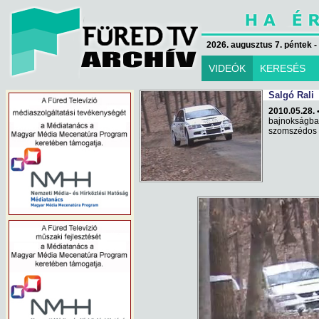
2026. augusztus 7. péntek -
VIDEÓK
KERESÉS
Salgó Rali
2010.05.28. 
bajnokságb
szomszédos S