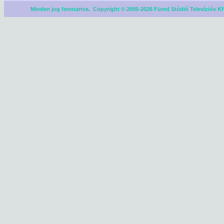
Minden jog fenntartva. Copyright © 2005-2026 Füred Stúdió Televíziós Kf