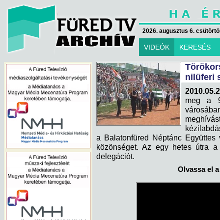
2026. augusztus 6. csütörtök
VIDEÓK
KERESÉS
Törökors
nilüferi 
2010.05.2
meg a 9.
városába
meghívás
kézilabdá
a Balatonfüred Néptánc Együttes v
közönséget. Az egy hetes útra a 
delegációt.
Olvassa el a