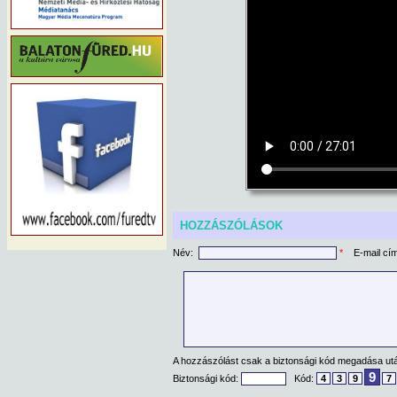
HOZZÁSZÓLÁSOK
Név:
*
E-mail cí
A hozzászólást csak a biztonsági kód megadása után
9
Biztonsági kód:
Kód:
4
3
9
7