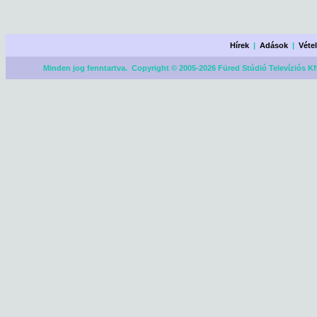
Hírek
|
Adások
|
Véte
Minden jog fenntartva. Copyright © 2005-2026 Füred Stúdió Televíziós Kf