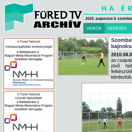
2026. augusztus 8. szombat 
VIDEÓK
KERESÉS
Szomb
bajnoks
2010.08.0
as csapat
jövő hé
felkészül
kérdeztük