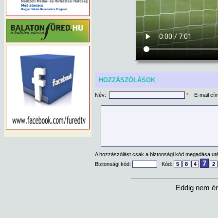
HOZZÁSZÓLÁSOK
Név:
*
E-mail cí
A hozzászólást csak a biztonsági kód megadása után
7
Biztonsági kód:
Kód:
5
8
4
2
Eddig nem ér