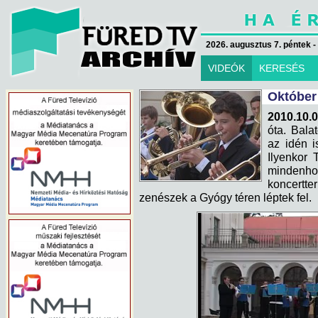
2026. augusztus 7. péntek -
VIDEÓK
KERESÉS
Október 
2010.10.0
óta. Bal
az idén i
Ilyenkor 
mindenh
koncert
zenészek a Gyógy téren léptek fel.