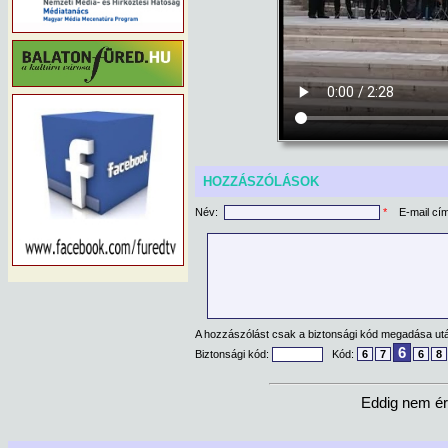
HOZZÁSZÓLÁSOK
Név:
*
E-mail cí
A hozzászólást csak a biztonsági kód megadása után
6
Biztonsági kód:
Kód:
6
7
6
8
Eddig nem ér