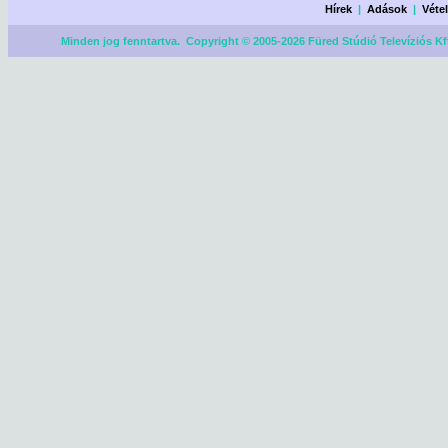
Hírek
|
Adások
|
Véte
Minden jog fenntartva. Copyright © 2005-2026 Füred Stúdió Televíziós Kf