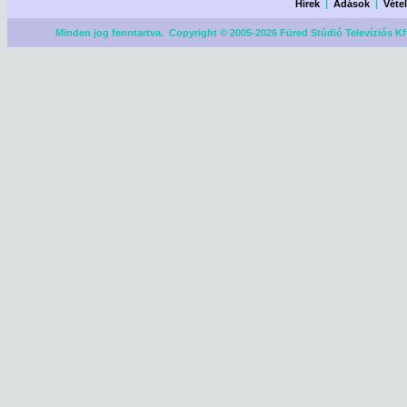
Hírek
|
Adások
|
Véte
Minden jog fenntartva. Copyright © 2005-2026 Füred Stúdió Televíziós Kf