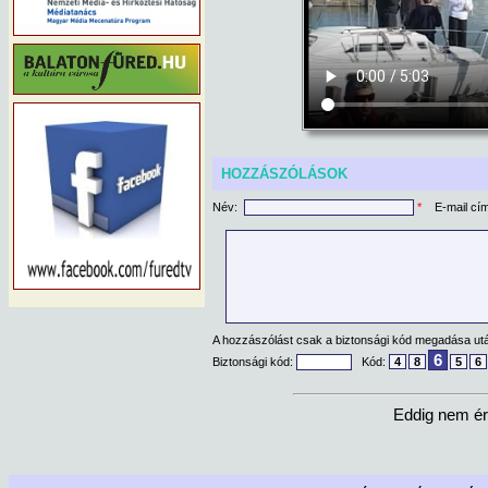
HOZZÁSZÓLÁSOK
Név:
*
E-mail cí
A hozzászólást csak a biztonsági kód megadása után
6
Biztonsági kód:
Kód:
4
8
5
6
Eddig nem ér