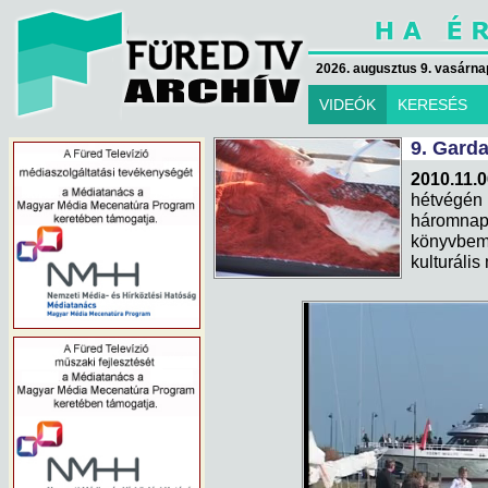
2026. augusztus 9. vasárna
VIDEÓK
KERESÉS
9. Garda
2010.11.0
hétvégé
háromn
könyvbem
kulturális