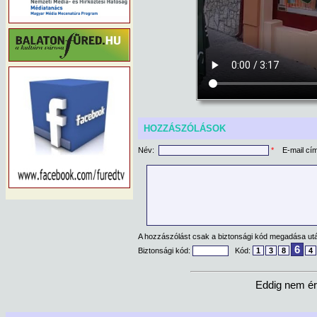
HOZZÁSZÓLÁSOK
Név:
*
E-mail cí
A hozzászólást csak a biztonsági kód megadása után
6
Biztonsági kód:
Kód:
1
3
8
4
Eddig nem ér