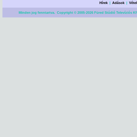
Hírek
|
Adások
|
Véte
Minden jog fenntartva. Copyright © 2005-2026 Füred Stúdió Televíziós Kf