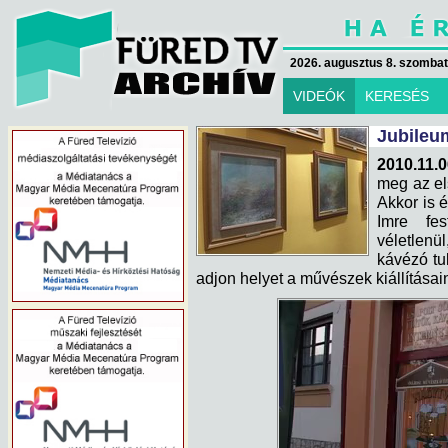
2026. augusztus 8. szombat 
VIDEÓK
KERESÉS
Jubileum
2010.11.0
meg az el
Akkor is 
Imre fe
véletlenü
kávézó tu
adjon helyet a művészek kiállításai